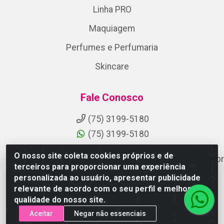
Linha PRO
Maquiagem
Perfumes e Perfumaria
Skincare
Fale Conosco
(75) 3199-5180
(75) 3199-5180
O nosso site coleta cookies próprios e de
suporteaocliente@armazemdoscosmeticosfsa.com.br
terceiros para proporcionar uma experiência
Instagram
personalizada ao usuário, apresentar publicidade
relevante de acordo com o seu perfil e melhorar a
Formas de Pagamento
qualidade do nosso site.
Aceitar
Negar não essenciais