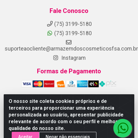
Fale Conosco
(75) 3199-5180
(75) 3199-5180
suporteaocliente@armazemdoscosmeticosfsa.com.br
Instagram
Formas de Pagamento
O nosso site coleta cookies próprios e de
terceiros para proporcionar uma experiência
ARMAZEM DOS COSMETICOS DISTRIBUIDORA LTDA -
personalizada ao usuário, apresentar publicidade
Av.Transnordestina, 2222 - Parque Ipê, Feira de Santana/BA -
relevante de acordo com o seu perfil e melhorar a
CEP 44.054-008 - CNPJ 07.246.802/0001-25
qualidade do nosso site.
Aceitar
Negar não essenciais