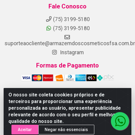
Fale Conosco
(75) 3199-5180
(75) 3199-5180
suporteaocliente@armazemdoscosmeticosfsa.com.br
Instagram
Formas de Pagamento
O nosso site coleta cookies próprios e de
terceiros para proporcionar uma experiência
ARMAZEM DOS COSMETICOS DISTRIBUIDORA LTDA -
personalizada ao usuário, apresentar publicidade
Av.Transnordestina, 2222 - Parque Ipê, Feira de Santana/BA -
relevante de acordo com o seu perfil e melhorar a
CEP 44.054-008 - CNPJ 07.246.802/0001-25
qualidade do nosso site.
Aceitar
Negar não essenciais