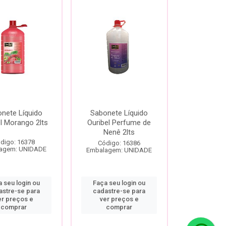
nete Líquido
Sabonete Líquido
l Morango 2lts
Ouribel Perfume de
Nenê 2lts
digo: 16378
Código: 16386
agem: UNIDADE
Embalagem: UNIDADE
 seu login ou
Faça seu login ou
astre-se para
cadastre-se para
er preços e
ver preços e
comprar
comprar