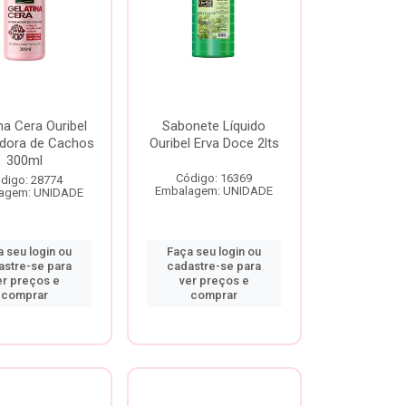
na Cera Ouribel
Sabonete Líquido
dora de Cachos
Ouribel Erva Doce 2lts
300ml
Código: 16369
digo: 28774
Embalagem: UNIDADE
agem: UNIDADE
 seu login ou
Faça seu login ou
astre-se para
cadastre-se para
er preços e
ver preços e
comprar
comprar