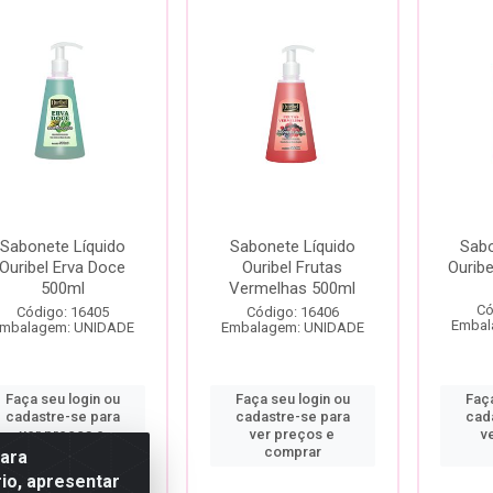
Sabonete Líquido
Sabonete Líquido
Sabo
Ouribel Erva Doce
Ouribel Frutas
Ouribe
500ml
Vermelhas 500ml
Có
Código: 16405
Código: 16406
Embal
mbalagem: UNIDADE
Embalagem: UNIDADE
Faça seu login ou
Faça seu login ou
Faça
cadastre-se para
cadastre-se para
cad
ver preços e
ver preços e
v
comprar
comprar
para
io, apresentar