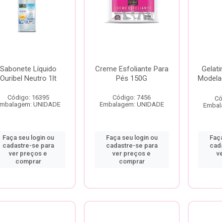
Sabonete Líquido
Creme Esfoliante Para
Gelati
Ouribel Neutro 1lt
Pés 150G
Modela
Código: 16395
Código: 7456
Có
mbalagem: UNIDADE
Embalagem: UNIDADE
Embal
Faça seu login ou
Faça seu login ou
Faça
cadastre-se para
cadastre-se para
cad
ver preços e
ver preços e
v
comprar
comprar