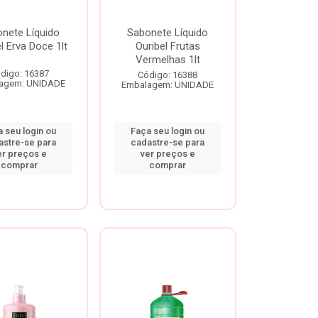
nete Líquido
Sabonete Líquido
l Erva Doce 1lt
Ouribel Frutas
Vermelhas 1lt
digo: 16387
Código: 16388
agem: UNIDADE
Embalagem: UNIDADE
 seu login ou
Faça seu login ou
astre-se para
cadastre-se para
er preços e
ver preços e
comprar
comprar