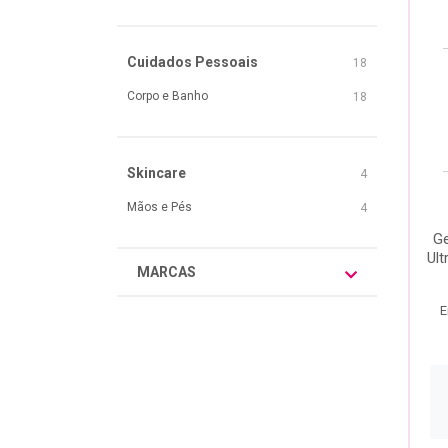
Cuidados Pessoais
18
Corpo e Banho
18
Skincare
4
Mãos e Pés
4
Ge
Ult
MARCAS
E