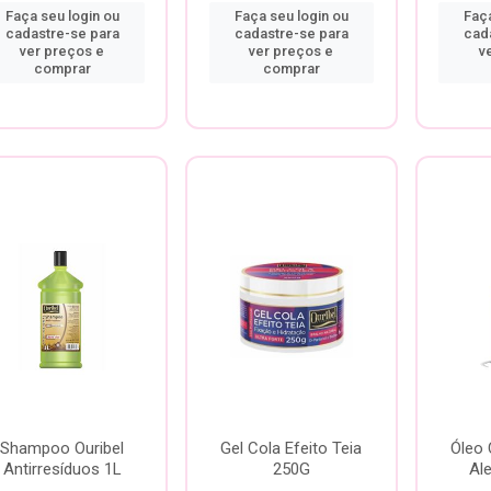
Faça seu login ou
Faça seu login ou
Faça
cadastre-se para
cadastre-se para
cad
ver preços e
ver preços e
v
comprar
comprar
Shampoo Ouribel
Gel Cola Efeito Teia
Óleo 
Antirresíduos 1L
250G
Al