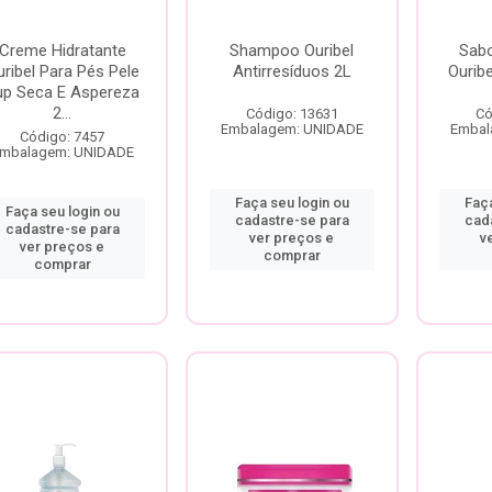
Creme Hidratante
Shampoo Ouribel
Sabo
ribel Para Pés Pele
Antirresíduos 2L
Ouribe
up Seca E Aspereza
2...
Código: 13631
Có
Embalagem: UNIDADE
Embal
Código: 7457
mbalagem: UNIDADE
Faça seu login ou
Faça
Faça seu login ou
cadastre-se para
cad
cadastre-se para
ver preços e
v
ver preços e
comprar
comprar