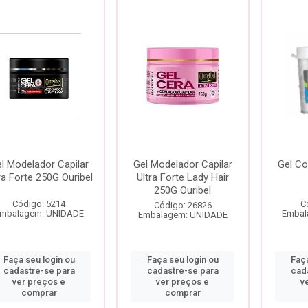
l Modelador Capilar
Gel Modelador Capilar
Gel Co
ra Forte 250G Ouribel
Ultra Forte Lady Hair
250G Ouribel
Código: 5214
C
Código: 26826
mbalagem: UNIDADE
Embal
Embalagem: UNIDADE
Faça seu login ou
Faça seu login ou
Faça
cadastre-se para
cadastre-se para
cad
ver preços e
ver preços e
v
comprar
comprar