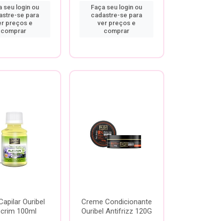
 seu login ou
Faça seu login ou
astre-se para
cadastre-se para
er preços e
ver preços e
comprar
comprar
Capilar Ouribel
Creme Condicionante
ecrim 100ml
Ouribel Antifrizz 120G