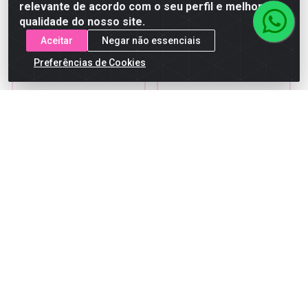
comprar
comprar
relevante de acordo com o seu perfil e melhorar a
qualidade do nosso site.
Aceitar
Negar não essenciais
Preferências de Cookies
Body Splash Barbours
Body Splash Barbours
Celestial Glow 200ml
Affair 200ml
Código: 27850
Código: 27412
Embalagem: UNIDADE
Embalagem: UNIDADE