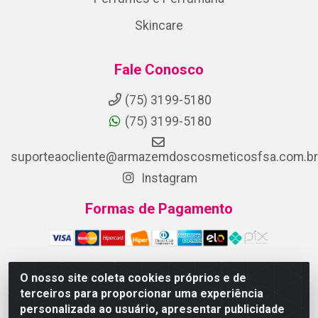
Skincare
Fale Conosco
(75) 3199-5180
(75) 3199-5180
suporteaocliente@armazemdoscosmeticosfsa.com.br
Instagram
Formas de Pagamento
O nosso site coleta cookies próprios e de
terceiros para proporcionar uma experiência
ARMAZEM DOS COSMETICOS DISTRIBUIDORA LTDA -
personalizada ao usuário, apresentar publicidade
Av.Transnordestina, 2222 - Parque Ipê, Feira de Santana/BA -