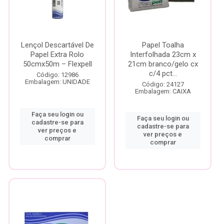
Lençol Descartável De
Papel Toalha
Papel Extra Rolo
Interfolhada 23cm x
50cmx50m – Flexpell
21cm branco/gelo cx
c/4 pct...
Código: 12986
Embalagem: UNIDADE
Código: 24127
Embalagem: CAIXA
Faça seu login ou
Faça seu login ou
cadastre-se para
cadastre-se para
ver preços e
ver preços e
comprar
comprar