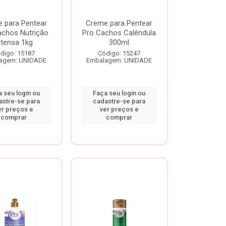
 para Pentear
Creme para Pentear
achos Nutrição
Pro Cachos Calêndula
ntensa 1kg
300ml
digo: 15187
Código: 15247
agem: UNIDADE
Embalagem: UNIDADE
 seu login ou
Faça seu login ou
astre-se para
cadastre-se para
er preços e
ver preços e
comprar
comprar