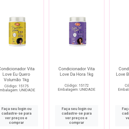
Condicionador Vita
Condicionador Vita
Condi
Love Eu Quero
Love Da Hora 1kg
Love B
Volumão 1kg
Código: 15172
Có
Código: 15175
Embalagem: UNIDADE
Embal
mbalagem: UNIDADE
Faça seu login ou
Faça seu login ou
Faça
cadastre-se para
cadastre-se para
cad
ver preços e
ver preços e
v
comprar
comprar