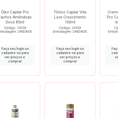
Óleo Capilar Pro
Tônico Capilar Vita
Creme
Cachos Amêndoas
Love Crescimento
Pro C
Doce 85ml
100ml
I
Código: 15259
Código: 23553
Có
mbalagem: UNIDADE
Embalagem: UNIDADE
Embal
Faça seu login ou
Faça seu login ou
Faça
cadastre-se para
cadastre-se para
cad
ver preços e
ver preços e
v
comprar
comprar