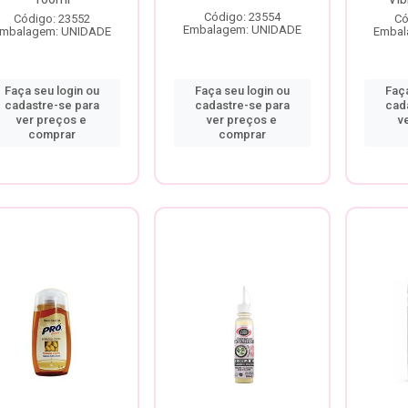
Código: 23554
Código: 23552
Có
Embalagem: UNIDADE
mbalagem: UNIDADE
Embal
Faça seu login ou
Faça seu login ou
Faça
cadastre-se para
cadastre-se para
cad
ver preços e
ver preços e
v
comprar
comprar