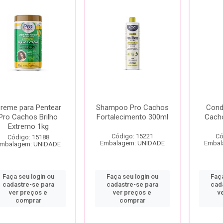
reme para Pentear
Shampoo Pro Cachos
Cond
Pro Cachos Brilho
Fortalecimento 300ml
Cach
Extremo 1kg
Código: 15221
Có
Código: 15188
Embalagem: UNIDADE
Embal
mbalagem: UNIDADE
Faça seu login ou
Faça seu login ou
Faça
cadastre-se para
cadastre-se para
cad
ver preços e
ver preços e
v
comprar
comprar