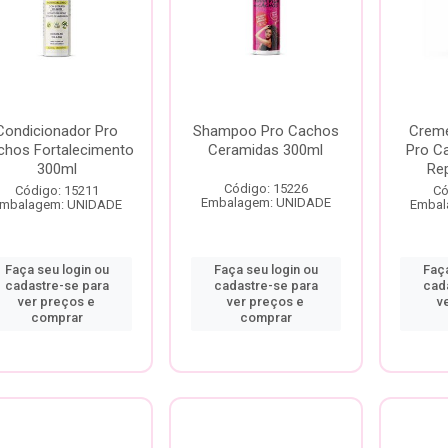
Condicionador Pro
Shampoo Pro Cachos
Creme
chos Fortalecimento
Ceramidas 300ml
Pro C
300ml
Re
Código: 15226
Código: 15211
Có
Embalagem: UNIDADE
mbalagem: UNIDADE
Embal
Faça seu login ou
Faça seu login ou
Faça
cadastre-se para
cadastre-se para
cad
ver preços e
ver preços e
v
comprar
comprar