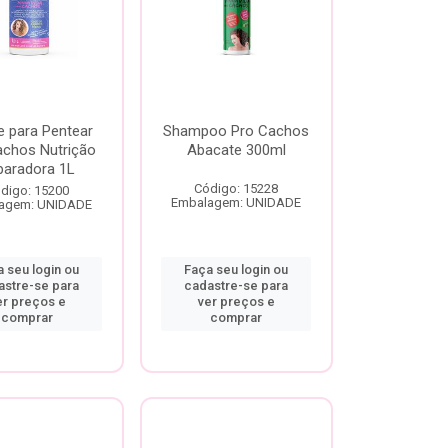
 para Pentear
Shampoo Pro Cachos
achos Nutrição
Abacate 300ml
paradora 1L
Código: 15228
digo: 15200
Embalagem: UNIDADE
agem: UNIDADE
 seu login ou
Faça seu login ou
astre-se para
cadastre-se para
er preços e
ver preços e
comprar
comprar