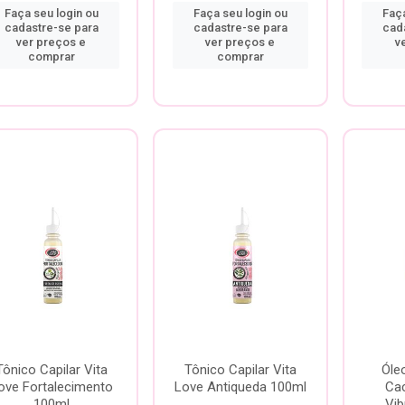
Faça seu login ou
Faça seu login ou
Faça
cadastre-se para
cadastre-se para
cad
ver preços e
ver preços e
v
comprar
comprar
Tônico Capilar Vita
Tônico Capilar Vita
Óle
ove Fortalecimento
Love Antiqueda 100ml
Ca
100ml
Vib