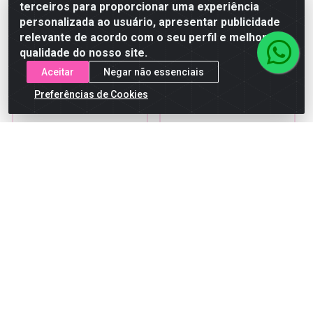
Faça seu login ou
Faça seu login ou
terceiros para proporcionar uma experiência
cadastre-se para
cadastre-se para
personalizada ao usuário, apresentar publicidade
ver preços e
ver preços e
comprar
comprar
relevante de acordo com o seu perfil e melhorar a
qualidade do nosso site.
Aceitar
Negar não essenciais
Preferências de Cookies
Escova Massageadora
Kit Pinceis de
Nybc Silicone Rosa REF
Maquiagem Nybc Cabo
EM-80RS
Diamante REF KPM-5R
Código: 26831
Código: 28241