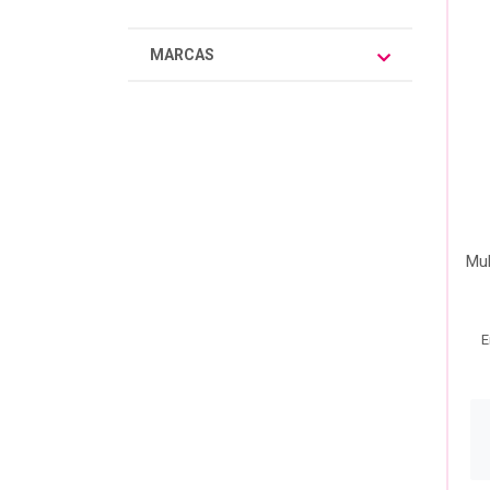
MARCAS
Mul
E