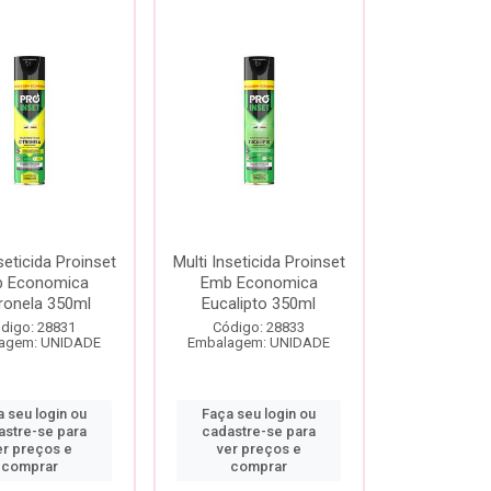
seticida Proinset
Multi Inseticida Proinset
 Economica
Emb Economica
ronela 350ml
Eucalipto 350ml
digo: 28831
Código: 28833
agem: UNIDADE
Embalagem: UNIDADE
 seu login ou
Faça seu login ou
astre-se para
cadastre-se para
er preços e
ver preços e
comprar
comprar