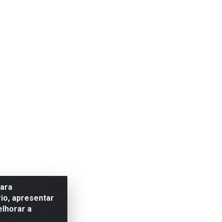
para
io, apresentar
elhorar a