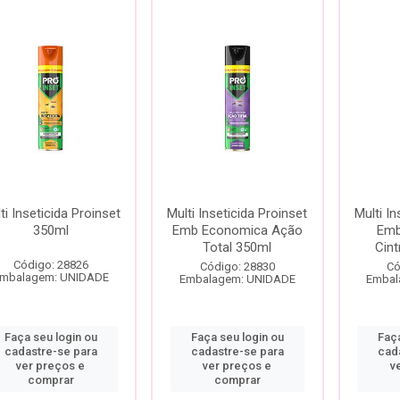
ti Inseticida Proinset
Multi Inseticida Proinset
Multi In
350ml
Emb Economica Ação
Emb
Total 350ml
Cint
Código: 28826
Código: 28830
Có
mbalagem: UNIDADE
Embalagem: UNIDADE
Embal
Faça seu login ou
Faça seu login ou
Faça
cadastre-se para
cadastre-se para
cad
ver preços e
ver preços e
v
comprar
comprar