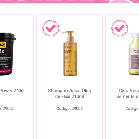
 Power 240g
Shampoo Ápice Óleo
Óleo Vege
de Elixir 210ml
Semente d
: 29062
Código: 29006
Código