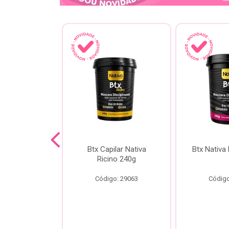
a Kokeshi
Btx Capilar Nativa
Btx Nativa
Melixir 200g
Ricino 240g
o: 28805
Código: 29063
Código