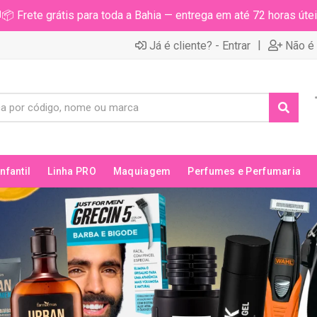
📦 Frete grátis para toda a Bahia — entrega em até 72 horas útei
|
Já é cliente? - Entrar
Não é 
Infantil
Linha PRO
Maquiagem
Perfumes e Perfumaria