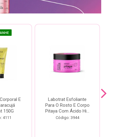
GANHE
 Corporal E
Labotrat Esfoliante
Kit Labotra
Maracujá
Para O Rosto E Corpo
Hibisco C
at 150G
Pitaya Com Ácido Hi...
Código:
: 4111
Código: 3944