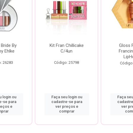
 Bride By
Kit Fran Chillicake
Gloss 
ny Ehlke
C/4un
Francin
LipH
: 26283
Código: 25798
Código
 login ou
Faça seu login ou
Faça seu
e-se para
cadastre-se para
cadastre
reços e
ver preços e
ver pr
prar
comprar
com