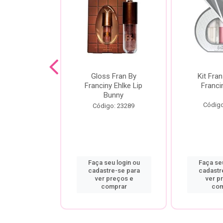
dor De
Gloss Fran By
Kit Fran
gem Power
Franciny Ehlke Lip
Franci
 Fran By
Bunny
ny Ehlke
Código
Código: 23289
o: 9067
u login ou
Faça seu login ou
Faça seu
re-se para
cadastre-se para
cadastr
preços e
ver preços e
ver p
mprar
comprar
com