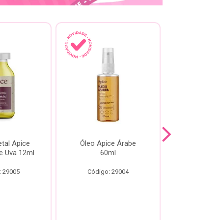
tal Apice
Óleo Apice Árabe
Reparador N
e Uva 12ml
60ml
Esmeral
: 29005
Código: 29004
Código: