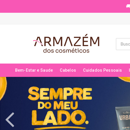
🚚
Bem-Estar e Saude
Cabelos
Cuidados Pessoais