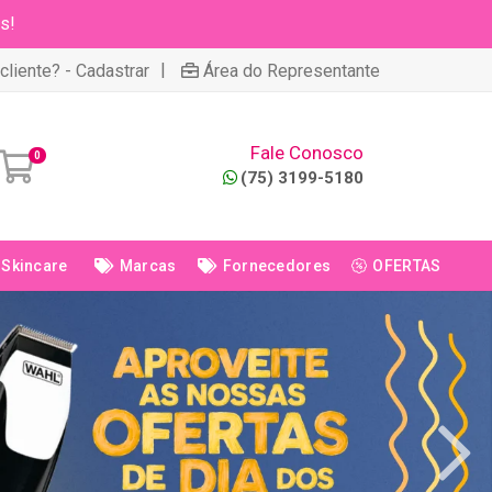
s!
|
cliente? - Cadastrar
Área do Representante
Fale Conosco
0
(75) 3199-5180
Skincare
Marcas
Fornecedores
OFERTAS