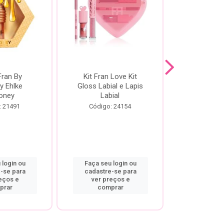
Fran By
Kit Fran Love Kit
Kit Fr
y Ehlke
Gloss Labial e Lapis
Glosslici
oney
Labial
Código:
: 21491
Código: 24154
 login ou
Faça seu login ou
Faça seu 
-se para
cadastre-se para
cadastre
eços e
ver preços e
ver pr
prar
comprar
comp