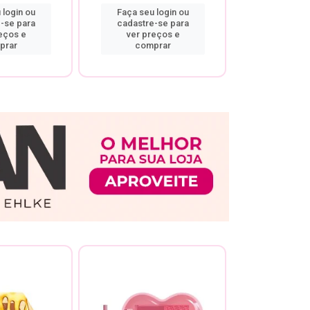
 login ou
Faça seu login ou
Faça seu 
-se para
cadastre-se para
cadastre
eços e
ver preços e
ver pr
prar
comprar
comp