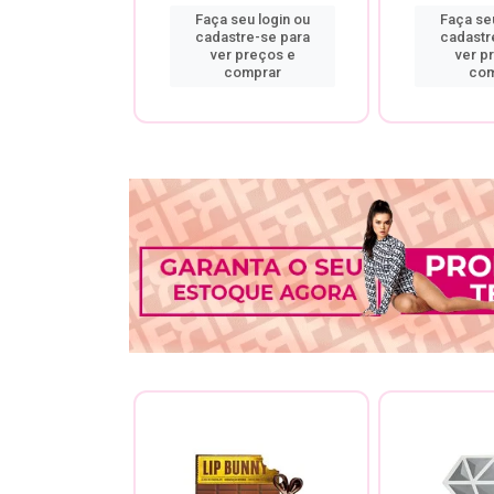
u login ou
Faça seu login ou
Faça seu
re-se para
cadastre-se para
cadastr
preços e
ver preços e
ver p
mprar
comprar
com