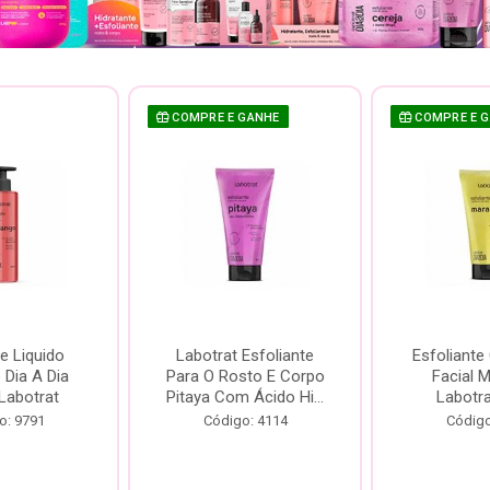
COMPRE E GANHE
COMPRE E 
e Liquido
Labotrat Esfoliante
Esfoliante
Dia A Dia
Para O Rosto E Corpo
Facial 
Labotrat
Pitaya Com Ácido Hi...
Labotr
o: 9791
Código: 4114
Código