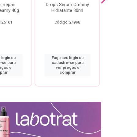
e Repair
Drops Serum Creamy
Locao Hi
eamy 40g
Hidratante 30ml
Creamy C
Body Cre
: 25101
Código: 24998
Código:
 login ou
Faça seu login ou
Faça seu 
-se para
cadastre-se para
cadastre
eços e
ver preços e
ver pr
prar
comprar
comp