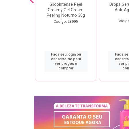
cial Creamy
Glicointense Peel
Drops Se
 Retinal 30g
Creamy Gel Cream
Anti-Ag
Peeling Noturno 30g
o: 25106
Código
Código: 23995
u login ou
Faça seu login ou
Faça seu
re-se para
cadastre-se para
cadastr
preços e
ver preços e
ver p
mprar
comprar
com