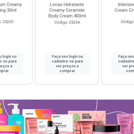
rum Creamy
Locao Hidratante
Intensiv
ing 30ml
Creamy Ceramide
Cream Cr
Body Cream 400ml
: 25235
Código
Código: 25234
 login ou
Faça seu login ou
Faça seu
e-se para
cadastre-se para
cadastre
reços e
ver preços e
ver pr
prar
comprar
com