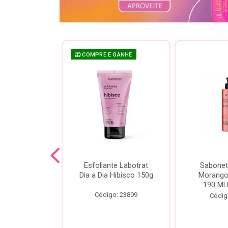
 GANHE
COMPRE E GANHE
te Labotrat
Esfoliante Labotrat
Sabonet
 Cereja 150g
Dia a Dia Hibisco 150g
Morango 
190 Ml 
o: 19966
Código: 23809
Códig