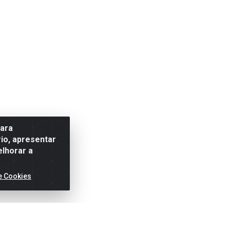
para
io, apresentar
elhorar a
e Cookies