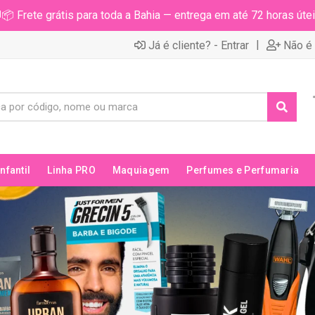
📦 Frete grátis para toda a Bahia — entrega em até 72 horas útei
|
Já é cliente? - Entrar
Não é 
Infantil
Linha PRO
Maquiagem
Perfumes e Perfumaria