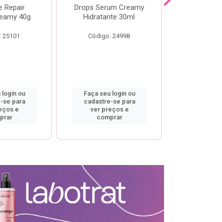
e Repair
Drops Serum Creamy
Locao Hi
eamy 40g
Hidratante 30ml
Creamy C
Body Cre
: 25101
Código: 24998
Código:
 login ou
Faça seu login ou
Faça seu 
-se para
cadastre-se para
cadastre
eços e
ver preços e
ver pr
prar
comprar
comp