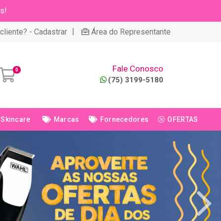
s!
|
cliente? - Cadastrar
Área do Representante
Fale Conosco
0
(75) 3199-5180
Skincare
Marcas
Fornecedores
OFERTAS