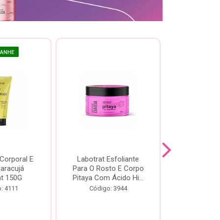
GANHE
 Corporal E
Labotrat Esfoliante
Kit Labotra
Maracujá
Para O Rosto E Corpo
Hibisco C
at 150G
Pitaya Com Ácido Hi...
Código:
: 4111
Código: 3944