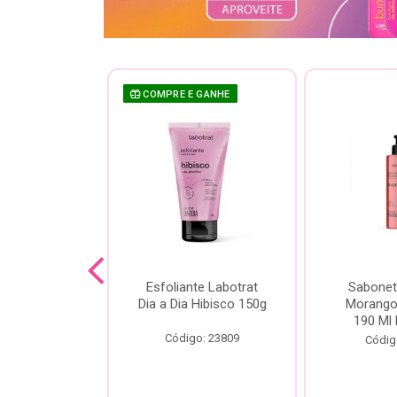
COMPRE E GANHE
sh Labotrat
Esfoliante Labotrat
Sabonet
ia Morango
Dia a Dia Hibisco 150g
Morango 
90ml
190 Ml 
Código: 23809
o: 18713
Códig