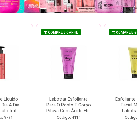
COMPRE E GANHE
COMPRE E 
e Liquido
Labotrat Esfoliante
Esfoliante
Dia A Dia
Para O Rosto E Corpo
Facial 
Labotrat
Pitaya Com Ácido Hi...
Labotr
o: 9791
Código: 4114
Código