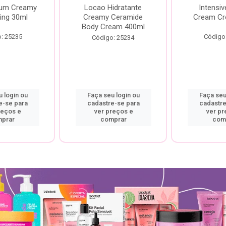
rum Creamy
Locao Hidratante
Intensiv
ing 30ml
Creamy Ceramide
Cream Cr
Body Cream 400ml
: 25235
Código
Código: 25234
 login ou
Faça seu login ou
Faça seu
e-se para
cadastre-se para
cadastre
reços e
ver preços e
ver pr
prar
comprar
com