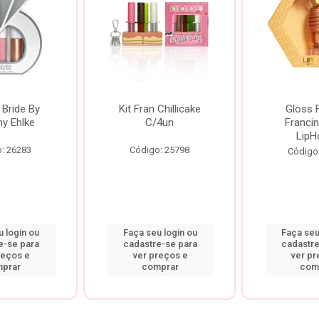
 Bride By
Kit Fran Chillicake
Gloss 
ny Ehlke
C/4un
Francin
LipH
: 26283
Código: 25798
Código
 login ou
Faça seu login ou
Faça seu
e-se para
cadastre-se para
cadastre
reços e
ver preços e
ver pr
prar
comprar
com