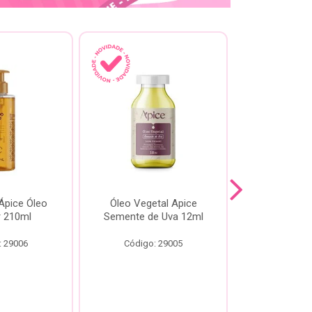
pice Óleo
Óleo Vegetal Apice
Óleo Api
ir 210ml
Semente de Uva 12ml
60
: 29006
Código: 29005
Código: