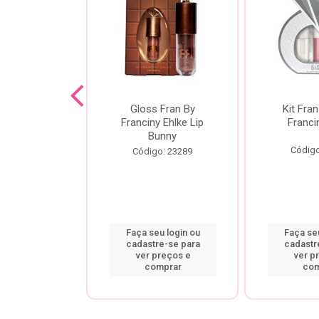
dor De
Gloss Fran By
Kit Fran
gem Power
Franciny Ehlke Lip
Franci
 Fran By
Bunny
ny Ehlke
Código
Código: 23289
o: 9067
u login ou
Faça seu login ou
Faça seu
re-se para
cadastre-se para
cadastr
preços e
ver preços e
ver p
mprar
comprar
com