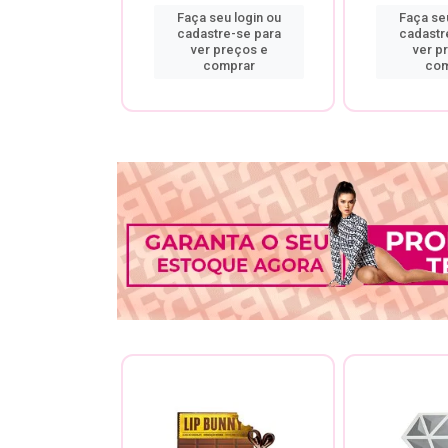
u login ou
Faça seu login ou
Faça seu
re-se para
cadastre-se para
cadastr
preços e
ver preços e
ver p
mprar
comprar
com