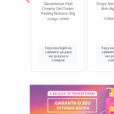
cial Creamy
Glicointense Peel
Drops Se
 Retinal 30g
Creamy Gel Cream
Anti-Ag
Peeling Noturno 30g
o: 25106
Código
Código: 23995
u login ou
Faça seu login ou
Faça seu
re-se para
cadastre-se para
cadastr
preços e
ver preços e
ver p
mprar
comprar
com