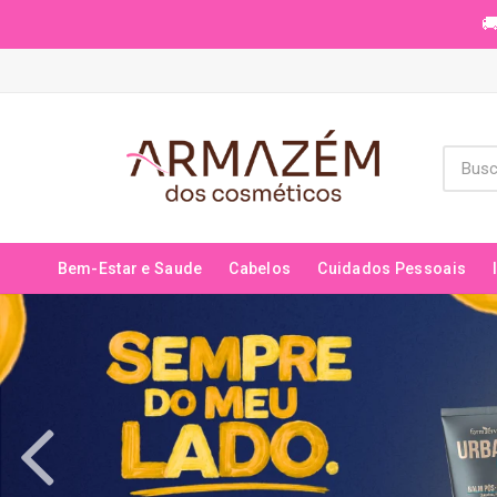
🚚
Bem-Estar e Saude
Cabelos
Cuidados Pessoais