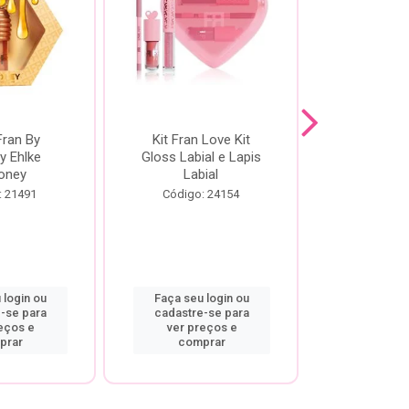
Fran By
Kit Fran Love Kit
Kit Fr
y Ehlke
Gloss Labial e Lapis
Glosslici
oney
Labial
Código:
: 21491
Código: 24154
 login ou
Faça seu login ou
Faça seu 
-se para
cadastre-se para
cadastre
eços e
ver preços e
ver pr
prar
comprar
comp