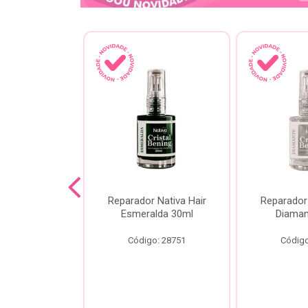
lash Gota
Reparador Nativa Hair
Reparador 
Gota Livre
Esmeralda 30ml
Diaman
00ml
Código: 28751
Código
o: 28778