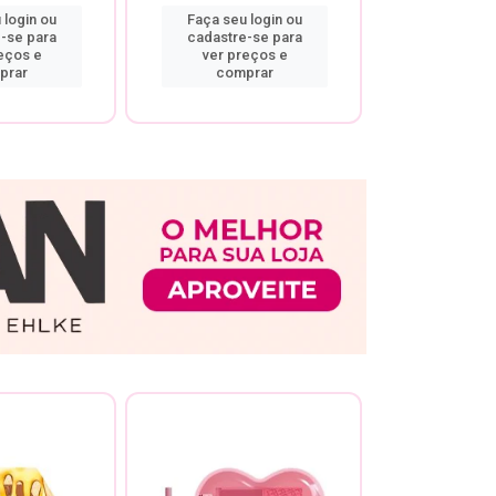
 login ou
Faça seu login ou
Faça seu 
-se para
cadastre-se para
cadastre
eços e
ver preços e
ver pr
prar
comprar
comp