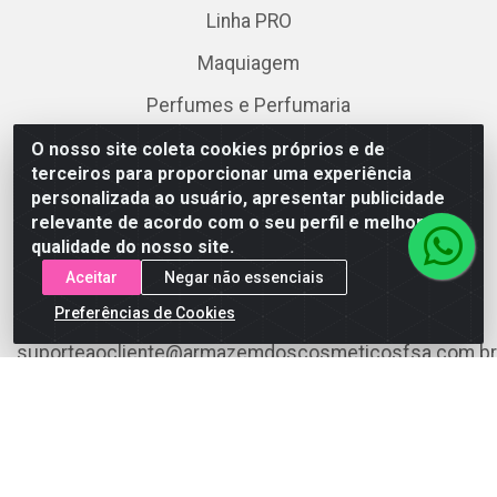
Linha PRO
Maquiagem
Perfumes e Perfumaria
Skincare
O nosso site coleta cookies próprios e de
terceiros para proporcionar uma experiência
personalizada ao usuário, apresentar publicidade
Fale Conosco
relevante de acordo com o seu perfil e melhorar a
qualidade do nosso site.
(75) 3199-5180
Aceitar
Negar não essenciais
(75) 3199-5180
Preferências de Cookies
suporteaocliente@armazemdoscosmeticosfsa.com.br
Instagram
Formas de Pagamento