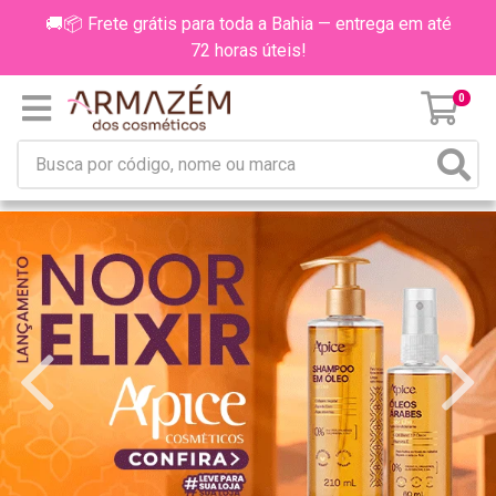
🚚📦 Frete grátis para toda a Bahia — entrega em até
72 horas úteis!
0