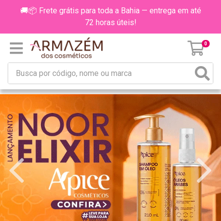
🚚📦 Frete grátis para toda a Bahia — entrega em até
72 horas úteis!
0