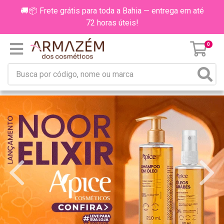
🚚📦 Frete grátis para toda a Bahia — entrega em até
72 horas úteis!
0