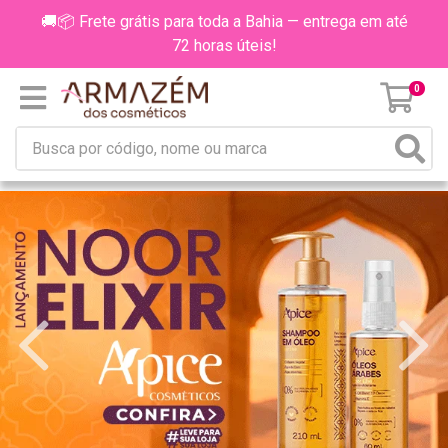
🚚📦 Frete grátis para toda a Bahia — entrega em até
72 horas úteis!
0