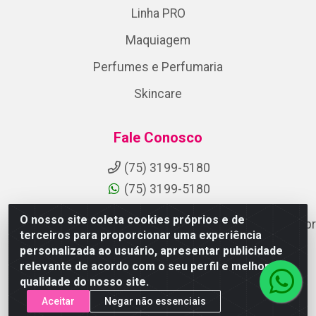
Linha PRO
Maquiagem
Perfumes e Perfumaria
Skincare
Fale Conosco
(75) 3199-5180
(75) 3199-5180
O nosso site coleta cookies próprios e de
suporteaocliente@armazemdoscosmeticosfsa.com.br
terceiros para proporcionar uma experiência
Instagram
personalizada ao usuário, apresentar publicidade
relevante de acordo com o seu perfil e melhorar a
Formas de Pagamento
qualidade do nosso site.
Aceitar
Negar não essenciais