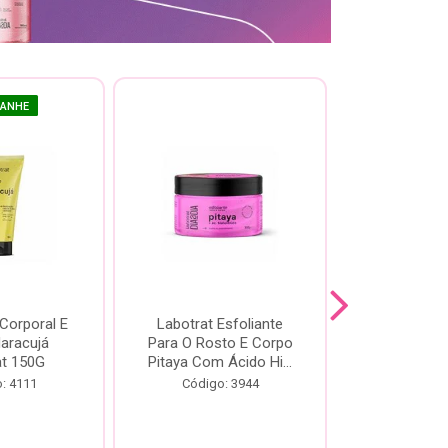
GANHE
 Corporal E
Labotrat Esfoliante
Kit Labotra
Maracujá
Para O Rosto E Corpo
Hibisco C
at 150G
Pitaya Com Ácido Hi...
Código:
: 4111
Código: 3944