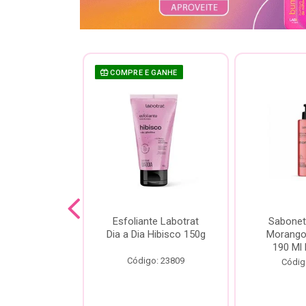
 GANHE
COMPRE E GANHE
te Labotrat
Esfoliante Labotrat
Sabonet
 Cereja 150g
Dia a Dia Hibisco 150g
Morango 
190 Ml 
o: 19966
Código: 23809
Códig