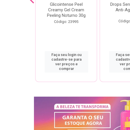
cial Creamy
Glicointense Peel
Drops Se
 Retinal 30g
Creamy Gel Cream
Anti-Ag
Peeling Noturno 30g
o: 25106
Código
Código: 23995
u login ou
Faça seu login ou
Faça seu
re-se para
cadastre-se para
cadastr
preços e
ver preços e
ver p
mprar
comprar
com