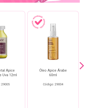
tal Apice
Óleo Apice Árabe
Reparador N
e Uva 12ml
60ml
Esmeral
: 29005
Código: 29004
Código: