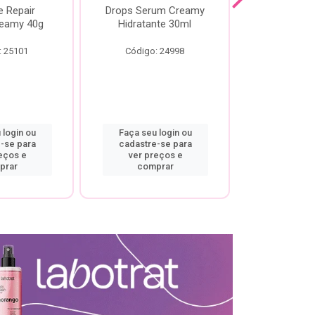
e Repair
Drops Serum Creamy
Locao Hi
eamy 40g
Hidratante 30ml
Creamy C
Body Cre
: 25101
Código: 24998
Código:
 login ou
Faça seu login ou
Faça seu 
-se para
cadastre-se para
cadastre
eços e
ver preços e
ver pr
prar
comprar
comp