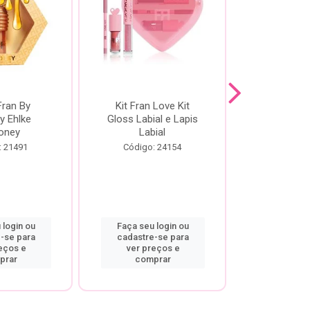
Fran By
Kit Fran Love Kit
Kit Fr
y Ehlke
Gloss Labial e Lapis
Glosslici
oney
Labial
Código:
: 21491
Código: 24154
 login ou
Faça seu login ou
Faça seu 
-se para
cadastre-se para
cadastre
eços e
ver preços e
ver pr
prar
comprar
comp