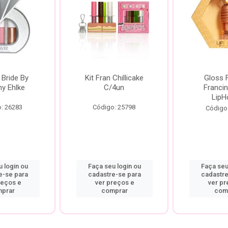
 Bride By
Kit Fran Chillicake
Gloss 
ny Ehlke
C/4un
Francin
LipH
: 26283
Código: 25798
Código
 login ou
Faça seu login ou
Faça seu
e-se para
cadastre-se para
cadastre
reços e
ver preços e
ver pr
prar
comprar
com