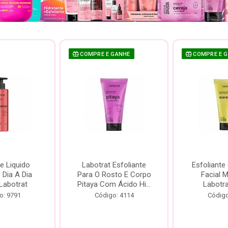
COMPRE E GANHE
COMPRE E 
e Liquido
Labotrat Esfoliante
Esfoliante
Dia A Dia
Para O Rosto E Corpo
Facial 
Labotrat
Pitaya Com Ácido Hi...
Labotr
o: 9791
Código: 4114
Código