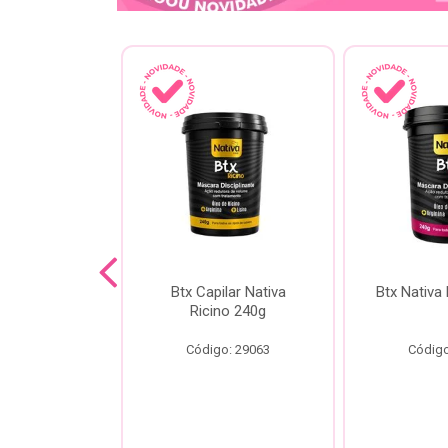
a Kokeshi
Btx Capilar Nativa
Btx Nativa
Melixir 200g
Ricino 240g
o: 28805
Código: 29063
Código