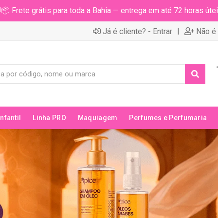
📦 Frete grátis para toda a Bahia — entrega em até 72 horas útei
|
Já é cliente? - Entrar
Não é 
Infantil
Linha PRO
Maquiagem
Perfumes e Perfumaria