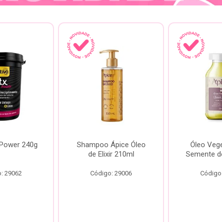
 Power 240g
Shampoo Ápice Óleo
Óleo Vege
de Elixir 210ml
Semente d
: 29062
Código: 29006
Código