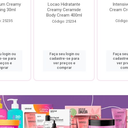
rum Creamy
Locao Hidratante
Intensiv
ing 30ml
Creamy Ceramide
Cream Cr
Body Cream 400ml
: 25235
Código
Código: 25234
 login ou
Faça seu login ou
Faça seu
e-se para
cadastre-se para
cadastre
reços e
ver preços e
ver pr
prar
comprar
com