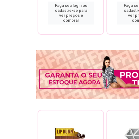
u login ou
Faça seu login ou
Faça seu
re-se para
cadastre-se para
cadastr
preços e
ver preços e
ver p
mprar
comprar
com