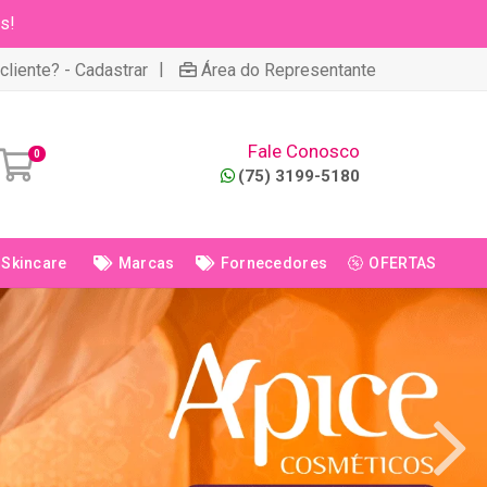
s!
|
cliente? - Cadastrar
Área do Representante
Fale Conosco
0
(75) 3199-5180
Skincare
Marcas
Fornecedores
OFERTAS