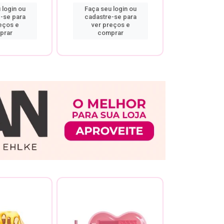
 login ou
Faça seu login ou
Faça seu 
-se para
cadastre-se para
cadastre
eços e
ver preços e
ver pr
prar
comprar
comp