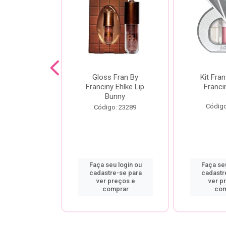
dor De
Gloss Fran By
Kit Fran
gem Power
Franciny Ehlke Lip
Franci
 Fran By
Bunny
ny Ehlke
Código
Código: 23289
o: 9067
u login ou
Faça seu login ou
Faça seu
re-se para
cadastre-se para
cadastr
preços e
ver preços e
ver p
mprar
comprar
com