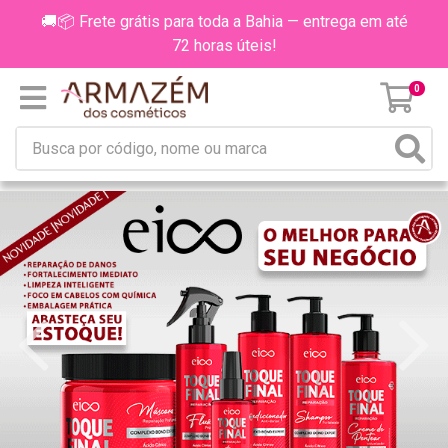
🚚📦 Frete grátis para toda a Bahia — entrega em até
72 horas úteis!
0