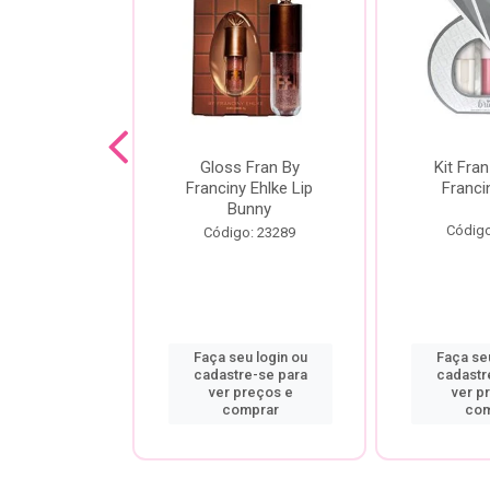
dor De
Gloss Fran By
Kit Fran
gem Power
Franciny Ehlke Lip
Franci
 Fran By
Bunny
ny Ehlke
Código
Código: 23289
o: 9067
u login ou
Faça seu login ou
Faça seu
re-se para
cadastre-se para
cadastr
preços e
ver preços e
ver p
mprar
comprar
com