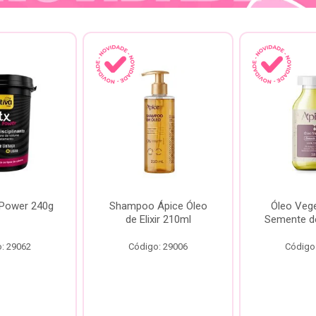
 Power 240g
Shampoo Ápice Óleo
Óleo Vege
de Elixir 210ml
Semente d
: 29062
Código: 29006
Código