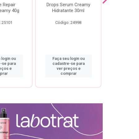
e Repair
Drops Serum Creamy
Locao Hi
eamy 40g
Hidratante 30ml
Creamy C
Body Cre
: 25101
Código: 24998
Código:
 login ou
Faça seu login ou
Faça seu 
-se para
cadastre-se para
cadastre
eços e
ver preços e
ver pr
prar
comprar
comp