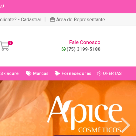
s!
|
cliente? - Cadastrar
Área do Representante
Fale Conosco
0
(75) 3199-5180
Skincare
Marcas
Fornecedores
OFERTAS