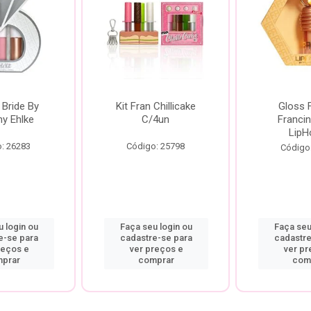
 Bride By
Kit Fran Chillicake
Gloss 
ny Ehlke
C/4un
Francin
LipH
: 26283
Código: 25798
Código
 login ou
Faça seu login ou
Faça seu
e-se para
cadastre-se para
cadastre
reços e
ver preços e
ver pr
prar
comprar
com