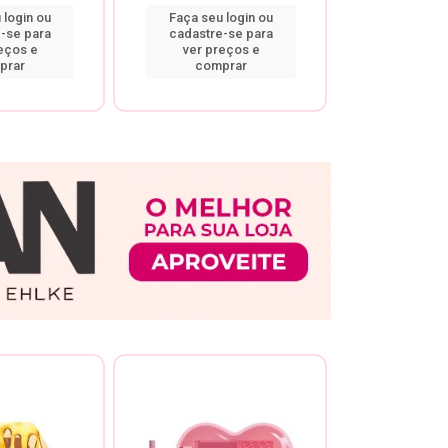
 login ou
Faça seu login ou
Faça seu 
-se para
cadastre-se para
cadastre
eços e
ver preços e
ver pr
prar
comprar
comp