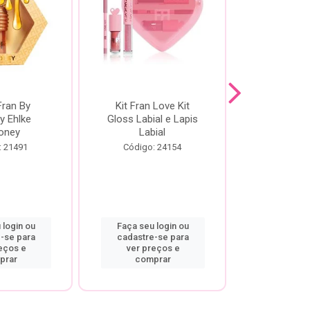
Fran By
Kit Fran Love Kit
Kit Fr
y Ehlke
Gloss Labial e Lapis
Glosslici
oney
Labial
Código:
: 21491
Código: 24154
 login ou
Faça seu login ou
Faça seu 
-se para
cadastre-se para
cadastre
eços e
ver preços e
ver pr
prar
comprar
comp