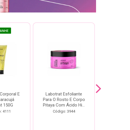
GANHE
 Corporal E
Labotrat Esfoliante
Kit Labotra
Maracujá
Para O Rosto E Corpo
Hibisco C
at 150G
Pitaya Com Ácido Hi...
Código:
: 4111
Código: 3944