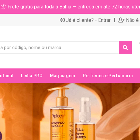
📦 Frete grátis para toda a Bahia — entrega em até 72 horas útei
|
Já é cliente? - Entrar
Não é 
Infantil
Linha PRO
Maquiagem
Perfumes e Perfumaria