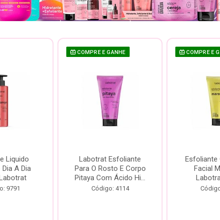
COMPRE E GANHE
COMPRE E 
e Liquido
Labotrat Esfoliante
Esfoliante
Dia A Dia
Para O Rosto E Corpo
Facial 
Labotrat
Pitaya Com Ácido Hi...
Labotr
o: 9791
Código: 4114
Código