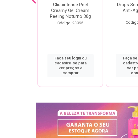
cial Creamy
Glicointense Peel
Drops Se
 Retinal 30g
Creamy Gel Cream
Anti-Ag
Peeling Noturno 30g
o: 25106
Código
Código: 23995
u login ou
Faça seu login ou
Faça seu
re-se para
cadastre-se para
cadastr
preços e
ver preços e
ver p
mprar
comprar
com