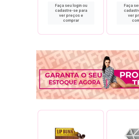
u login ou
Faça seu login ou
Faça seu
re-se para
cadastre-se para
cadastr
preços e
ver preços e
ver p
mprar
comprar
com