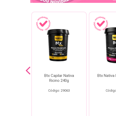
a Kokeshi
Btx Capilar Nativa
Btx Nativa
Melixir 200g
Ricino 240g
o: 28805
Código: 29063
Código