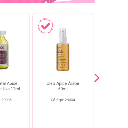
tal Apice
Óleo Apice Árabe
Reparador N
e Uva 12ml
60ml
Esmeral
: 29005
Código: 29004
Código: