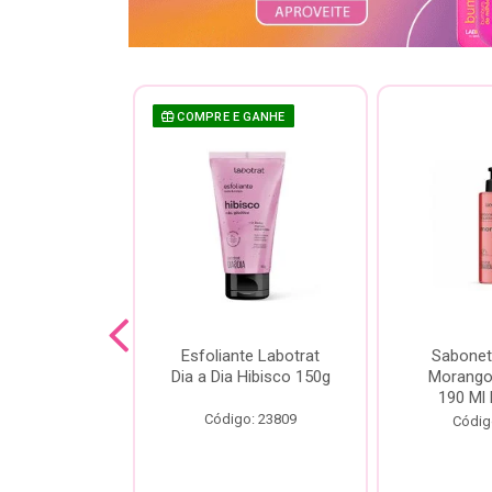
COMPRE E GANHE
sh Labotrat
Esfoliante Labotrat
Sabonet
ia Morango
Dia a Dia Hibisco 150g
Morango 
90ml
190 Ml 
Código: 23809
o: 18713
Códig