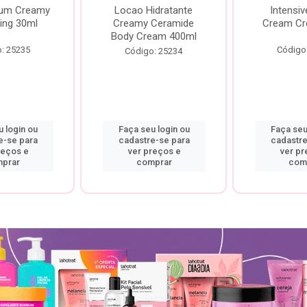
rum Creamy
Locao Hidratante
Intensiv
ing 30ml
Creamy Ceramide
Cream Cr
Body Cream 400ml
: 25235
Código
Código: 25234
 login ou
Faça seu login ou
Faça seu
e-se para
cadastre-se para
cadastre
reços e
ver preços e
ver pr
prar
comprar
com