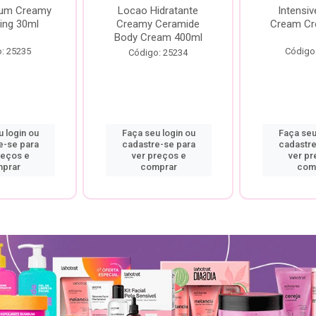
rum Creamy
Locao Hidratante
Intensiv
ing 30ml
Creamy Ceramide
Cream Cr
Body Cream 400ml
: 25235
Código
Código: 25234
 login ou
Faça seu login ou
Faça seu
e-se para
cadastre-se para
cadastre
reços e
ver preços e
ver pr
prar
comprar
com