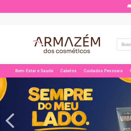
🚚
Bem-Estar e Saude
Cabelos
Cuidados Pessoais