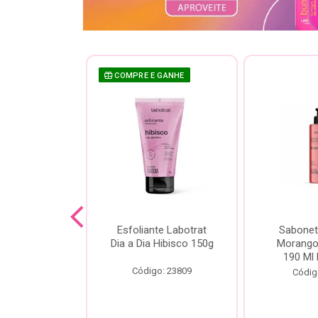
COMPRE E GANHE
sh Labotrat
Esfoliante Labotrat
Sabonet
ia Morango
Dia a Dia Hibisco 150g
Morango 
90ml
190 Ml 
Código: 23809
o: 18713
Códig