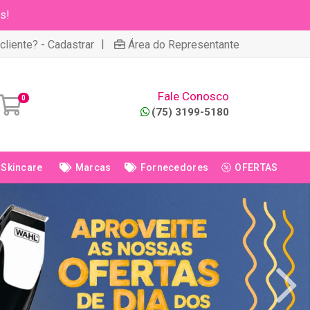
s!
|
cliente? - Cadastrar
Área do Representante
Fale Conosco
0
(75) 3199-5180
Skincare
Marcas
Fornecedores
OFERTAS