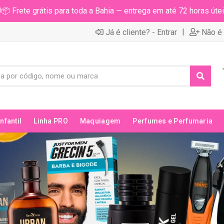
📦 Frete grátis para toda a Bahia — entrega em até 72 horas útei
|
Já é cliente? - Entrar
Não é 
Infantil
Linha PRO
Maquiagem
Perfumes e Perfumaria