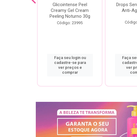
cial Creamy
Glicointense Peel
Drops Se
 Retinal 30g
Creamy Gel Cream
Anti-Ag
Peeling Noturno 30g
o: 25106
Código
Código: 23995
u login ou
Faça seu login ou
Faça seu
re-se para
cadastre-se para
cadastr
preços e
ver preços e
ver p
mprar
comprar
com