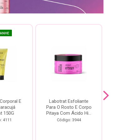
GANHE
 Corporal E
Labotrat Esfoliante
Kit Labotra
Maracujá
Para O Rosto E Corpo
Hibisco C
at 150G
Pitaya Com Ácido Hi...
Código:
: 4111
Código: 3944