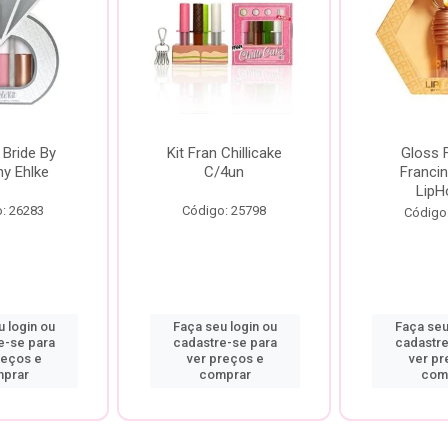
 Bride By
Kit Fran Chillicake
Gloss 
ny Ehlke
C/4un
Francin
LipH
: 26283
Código: 25798
Código
 login ou
Faça seu login ou
Faça seu
e-se para
cadastre-se para
cadastre
reços e
ver preços e
ver pr
prar
comprar
com