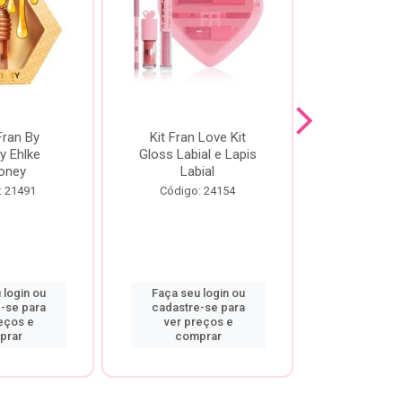
Fran By
Kit Fran Love Kit
Kit Fr
y Ehlke
Gloss Labial e Lapis
Glosslici
oney
Labial
Código:
: 21491
Código: 24154
 login ou
Faça seu login ou
Faça seu 
-se para
cadastre-se para
cadastre
eços e
ver preços e
ver pr
prar
comprar
comp