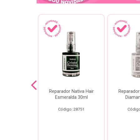
lash Gota
Reparador Nativa Hair
Reparador 
Gota Livre
Esmeralda 30ml
Diaman
00ml
Código: 28751
Código
o: 28778