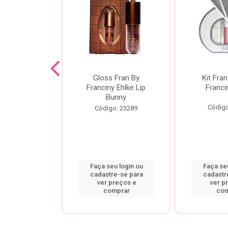
dor De
Gloss Fran By
Kit Fran
gem Power
Franciny Ehlke Lip
Franci
 Fran By
Bunny
ny Ehlke
Código
Código: 23289
o: 9067
u login ou
Faça seu login ou
Faça seu
re-se para
cadastre-se para
cadastr
preços e
ver preços e
ver p
mprar
comprar
com