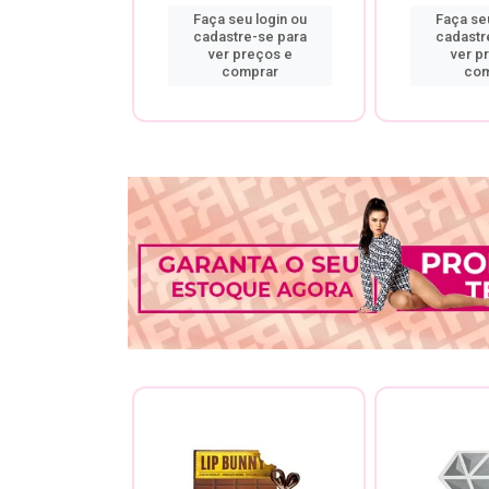
u login ou
Faça seu login ou
Faça seu
re-se para
cadastre-se para
cadastr
preços e
ver preços e
ver p
mprar
comprar
com