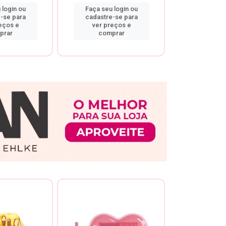
 login ou
Faça seu login ou
Faça seu 
-se para
cadastre-se para
cadastre
eços e
ver preços e
ver pr
prar
comprar
comp