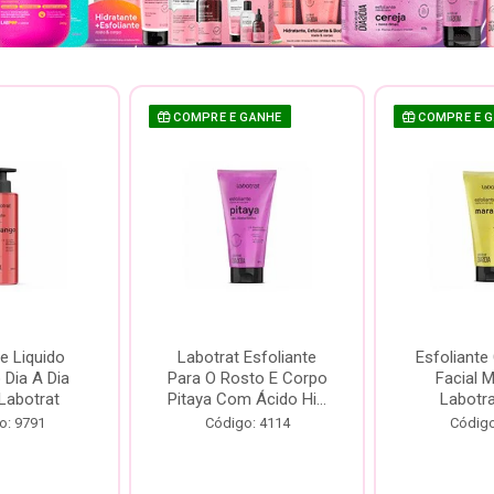
COMPRE E GANHE
COMPRE E 
e Liquido
Labotrat Esfoliante
Esfoliante
Dia A Dia
Para O Rosto E Corpo
Facial 
Labotrat
Pitaya Com Ácido Hi...
Labotr
o: 9791
Código: 4114
Código