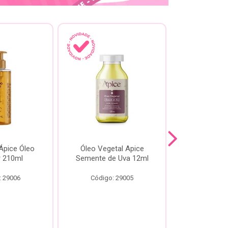
pice Óleo
Óleo Vegetal Apice
Óleo Api
ir 210ml
Semente de Uva 12ml
60
: 29006
Código: 29005
Código: