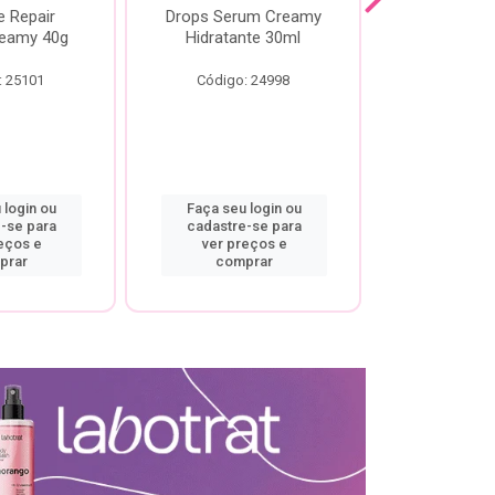
e Repair
Drops Serum Creamy
Locao Hi
eamy 40g
Hidratante 30ml
Creamy C
Body Cre
: 25101
Código: 24998
Código:
 login ou
Faça seu login ou
Faça seu 
-se para
cadastre-se para
cadastre
eços e
ver preços e
ver pr
prar
comprar
comp