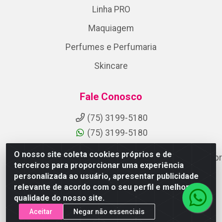
Linha PRO
Maquiagem
Perfumes e Perfumaria
Skincare
Fale Conosco
(75) 3199-5180
(75) 3199-5180
O nosso site coleta cookies próprios e de
suporteaocliente@armazemdoscosmeticosfsa.com.br
terceiros para proporcionar uma experiência
Instagram
personalizada ao usuário, apresentar publicidade
relevante de acordo com o seu perfil e melhorar a
Formas de Pagamento
qualidade do nosso site.
Aceitar
Negar não essenciais