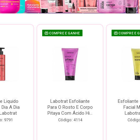
COMPRE E GANHE
COMPRE E 
e Liquido
Labotrat Esfoliante
Esfoliante
Dia A Dia
Para O Rosto E Corpo
Facial 
Labotrat
Pitaya Com Ácido Hi...
Labotr
o: 9791
Código: 4114
Código