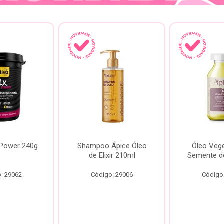
 Power 240g
Shampoo Ápice Óleo
Óleo Vege
de Elixir 210ml
Semente d
: 29062
Código: 29006
Código