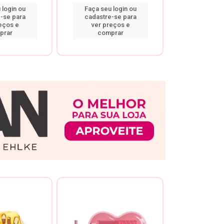
 login ou
Faça seu login ou
Faça seu 
-se para
cadastre-se para
cadastre
eços e
ver preços e
ver pr
prar
comprar
comp