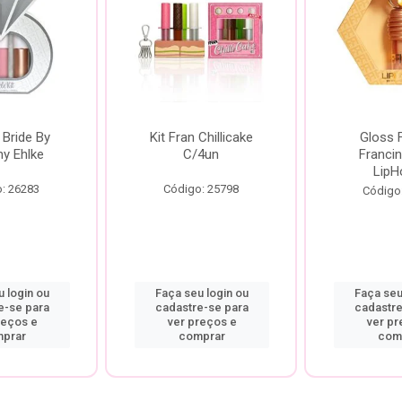
 Bride By
Kit Fran Chillicake
Gloss 
ny Ehlke
C/4un
Francin
LipH
: 26283
Código: 25798
Código
 login ou
Faça seu login ou
Faça seu
e-se para
cadastre-se para
cadastre
reços e
ver preços e
ver pr
prar
comprar
com