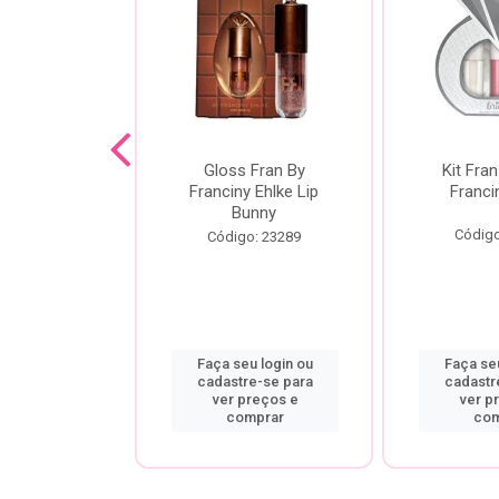
dor De
Gloss Fran By
Kit Fran
gem Power
Franciny Ehlke Lip
Franci
 Fran By
Bunny
ny Ehlke
Código
Código: 23289
o: 9067
u login ou
Faça seu login ou
Faça seu
re-se para
cadastre-se para
cadastr
preços e
ver preços e
ver p
mprar
comprar
com