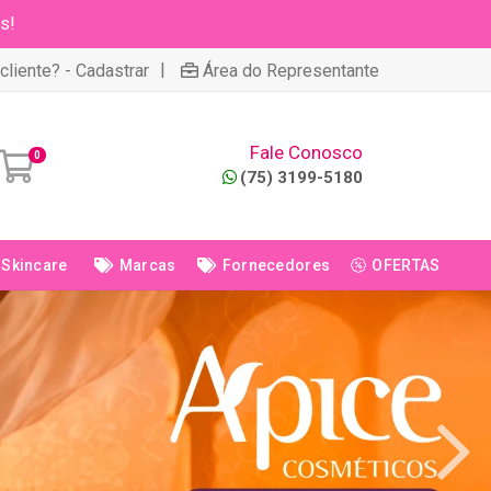
s!
|
cliente? - Cadastrar
Área do Representante
Fale Conosco
0
(75) 3199-5180
Skincare
Marcas
Fornecedores
OFERTAS