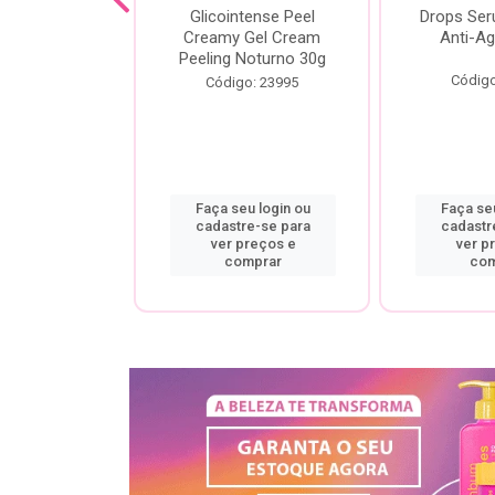
cial Creamy
Glicointense Peel
Drops Se
 Retinal 30g
Creamy Gel Cream
Anti-Ag
Peeling Noturno 30g
o: 25106
Código
Código: 23995
u login ou
Faça seu login ou
Faça seu
re-se para
cadastre-se para
cadastr
preços e
ver preços e
ver p
mprar
comprar
com