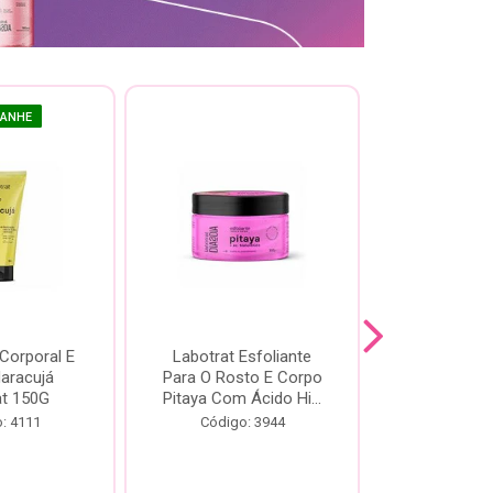
GANHE
 Corporal E
Labotrat Esfoliante
Kit Labotra
Maracujá
Para O Rosto E Corpo
Hibisco C
at 150G
Pitaya Com Ácido Hi...
Código:
: 4111
Código: 3944