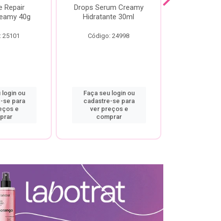
e Repair
Drops Serum Creamy
Locao Hi
eamy 40g
Hidratante 30ml
Creamy C
Body Cre
: 25101
Código: 24998
Código:
 login ou
Faça seu login ou
Faça seu 
-se para
cadastre-se para
cadastre
eços e
ver preços e
ver pr
prar
comprar
comp