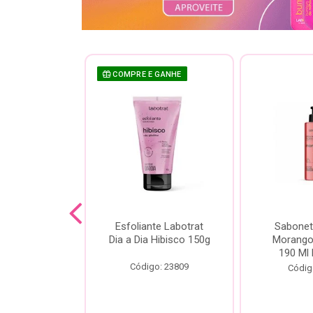
COMPRE E GANHE
sh Labotrat
Esfoliante Labotrat
Sabonet
ia Morango
Dia a Dia Hibisco 150g
Morango 
90ml
190 Ml 
Código: 23809
o: 18713
Códig