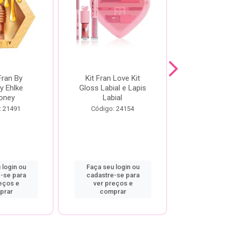
Fran By
Kit Fran Love Kit
Kit Fr
y Ehlke
Gloss Labial e Lapis
Glosslici
oney
Labial
Código:
: 21491
Código: 24154
 login ou
Faça seu login ou
Faça seu 
-se para
cadastre-se para
cadastre
eços e
ver preços e
ver pr
prar
comprar
comp