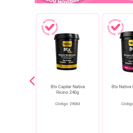
a Kokeshi
Btx Capilar Nativa
Btx Nativa
Melixir 200g
Ricino 240g
o: 28805
Código: 29063
Código