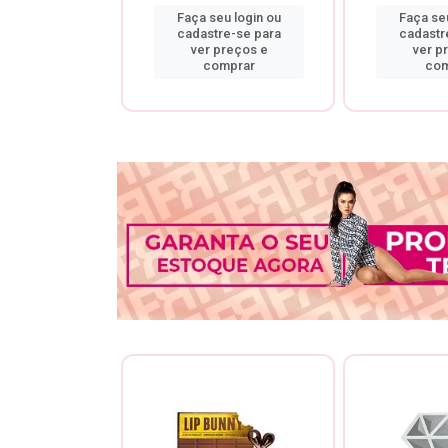
u login ou
Faça seu login ou
Faça seu
re-se para
cadastre-se para
cadastr
preços e
ver preços e
ver p
mprar
comprar
com