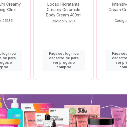
rum Creamy
Locao Hidratante
Intensiv
ing 30ml
Creamy Ceramide
Cream Cr
Body Cream 400ml
: 25235
Código
Código: 25234
 login ou
Faça seu login ou
Faça seu
e-se para
cadastre-se para
cadastre
reços e
ver preços e
ver pr
prar
comprar
com