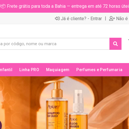
📦 Frete grátis para toda a Bahia — entrega em até 72 horas útei
|
Já é cliente? - Entrar
Não é 
Infantil
Linha PRO
Maquiagem
Perfumes e Perfumaria