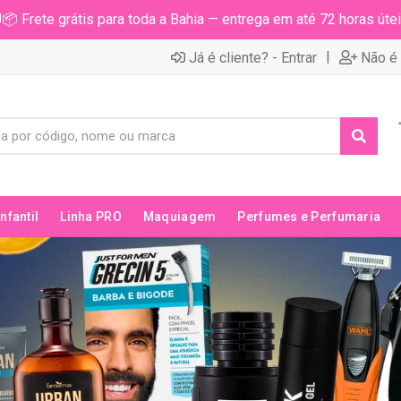
📦 Frete grátis para toda a Bahia — entrega em até 72 horas útei
|
Já é cliente? - Entrar
Não é 
Infantil
Linha PRO
Maquiagem
Perfumes e Perfumaria