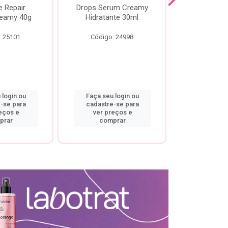
e Repair
Drops Serum Creamy
Locao Hi
eamy 40g
Hidratante 30ml
Creamy C
Body Cre
: 25101
Código: 24998
Código:
 login ou
Faça seu login ou
Faça seu 
-se para
cadastre-se para
cadastre
eços e
ver preços e
ver pr
prar
comprar
comp