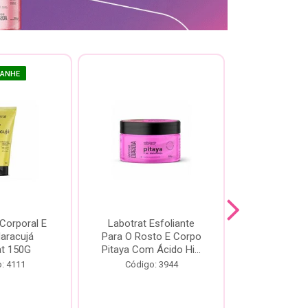
GANHE
 Corporal E
Labotrat Esfoliante
Kit Labotra
Maracujá
Para O Rosto E Corpo
Hibisco C
at 150G
Pitaya Com Ácido Hi...
Código:
: 4111
Código: 3944