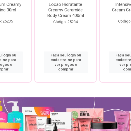
rum Creamy
Locao Hidratante
Intensiv
ing 30ml
Creamy Ceramide
Cream Cr
Body Cream 400ml
: 25235
Código
Código: 25234
 login ou
Faça seu login ou
Faça seu
e-se para
cadastre-se para
cadastre
reços e
ver preços e
ver pr
prar
comprar
com