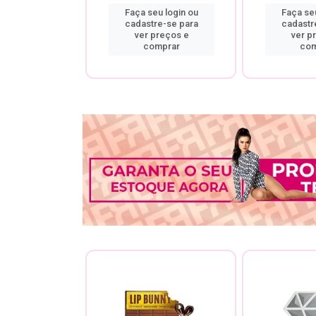
u login ou
Faça seu login ou
Faça seu
re-se para
cadastre-se para
cadastr
preços e
ver preços e
ver p
mprar
comprar
com