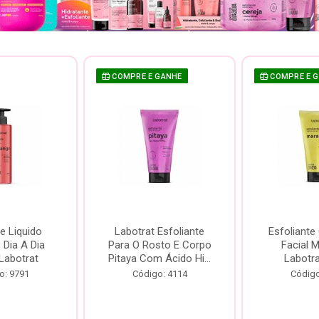
COMPRE E GANHE
COMPRE E 
e Liquido
Labotrat Esfoliante
Esfoliante
Dia A Dia
Para O Rosto E Corpo
Facial 
Labotrat
Pitaya Com Ácido Hi...
Labotr
o: 9791
Código: 4114
Código