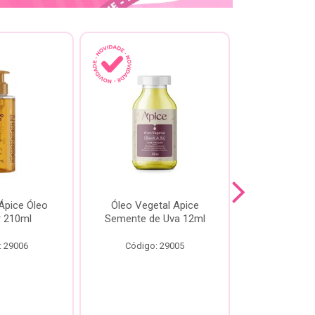
pice Óleo
Óleo Vegetal Apice
Óleo Api
ir 210ml
Semente de Uva 12ml
60
: 29006
Código: 29005
Código: