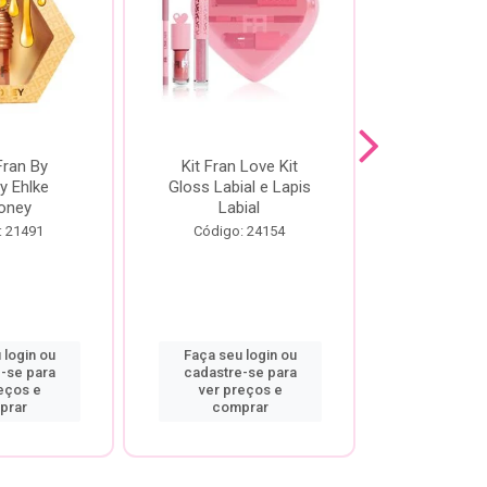
Fran By
Kit Fran Love Kit
Kit Fr
y Ehlke
Gloss Labial e Lapis
Glosslici
oney
Labial
Código:
: 21491
Código: 24154
 login ou
Faça seu login ou
Faça seu 
-se para
cadastre-se para
cadastre
eços e
ver preços e
ver pr
prar
comprar
comp