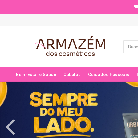
🚚
Bem-Estar e Saude
Cabelos
Cuidados Pessoais