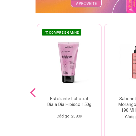
COMPRE E GANHE
sh Labotrat
Esfoliante Labotrat
Sabonet
ia Morango
Dia a Dia Hibisco 150g
Morango 
90ml
190 Ml 
Código: 23809
o: 18713
Códig