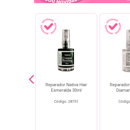
lash Gota
Reparador Nativa Hair
Reparador 
Gota Livre
Esmeralda 30ml
Diaman
00ml
Código: 28751
Código
o: 28778