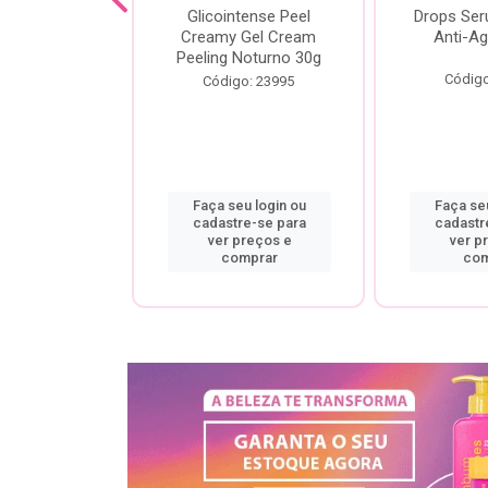
cial Creamy
Glicointense Peel
Drops Se
 Retinal 30g
Creamy Gel Cream
Anti-Ag
Peeling Noturno 30g
o: 25106
Código
Código: 23995
u login ou
Faça seu login ou
Faça seu
re-se para
cadastre-se para
cadastr
preços e
ver preços e
ver p
mprar
comprar
com