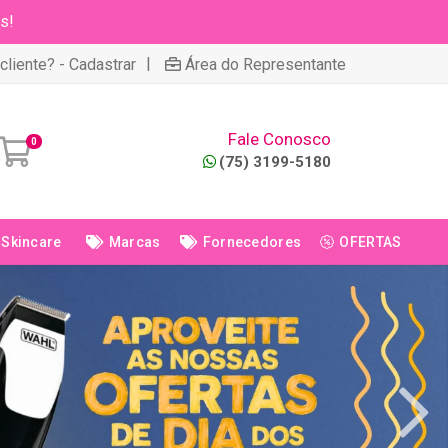
s!
|
cliente? - Cadastrar
Área do Representante
Fale Conosco
0
(75) 3199-5180
Skincare
Marcas
Fornecedores
OFERTAS