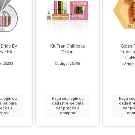
 Bride By
Kit Fran Chillicake
Gloss 
ny Ehlke
C/4un
Francin
LipH
: 26283
Código: 25798
Código
 login ou
Faça seu login ou
Faça seu
e-se para
cadastre-se para
cadastre
reços e
ver preços e
ver pr
prar
comprar
com