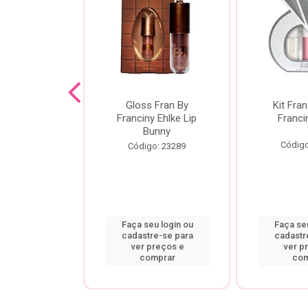
dor De
Gloss Fran By
Kit Fran
gem Power
Franciny Ehlke Lip
Franci
 Fran By
Bunny
ny Ehlke
Código
Código: 23289
o: 9067
u login ou
Faça seu login ou
Faça seu
re-se para
cadastre-se para
cadastr
preços e
ver preços e
ver p
mprar
comprar
com