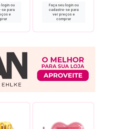
 login ou
Faça seu login ou
Faça seu 
-se para
cadastre-se para
cadastre
eços e
ver preços e
ver pr
prar
comprar
comp