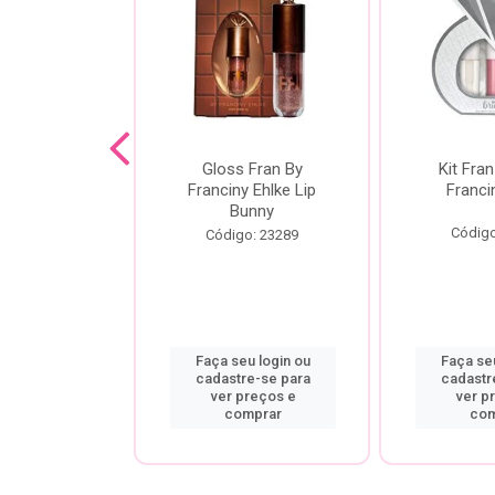
dor De
Gloss Fran By
Kit Fran
gem Power
Franciny Ehlke Lip
Franci
 Fran By
Bunny
ny Ehlke
Código
Código: 23289
o: 9067
u login ou
Faça seu login ou
Faça seu
re-se para
cadastre-se para
cadastr
preços e
ver preços e
ver p
mprar
comprar
com