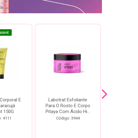
GANHE
 Corporal E
Labotrat Esfoliante
Kit Labotra
Maracujá
Para O Rosto E Corpo
Hibisco C
at 150G
Pitaya Com Ácido Hi...
Código:
: 4111
Código: 3944