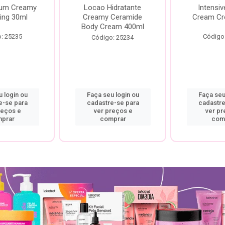
rum Creamy
Locao Hidratante
Intensiv
ing 30ml
Creamy Ceramide
Cream Cr
Body Cream 400ml
: 25235
Código
Código: 25234
 login ou
Faça seu login ou
Faça seu
e-se para
cadastre-se para
cadastre
reços e
ver preços e
ver pr
prar
comprar
com