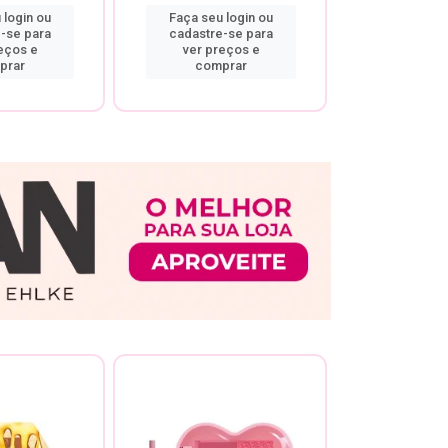
 login ou
Faça seu login ou
Faça seu 
-se para
cadastre-se para
cadastre
eços e
ver preços e
ver pr
prar
comprar
comp