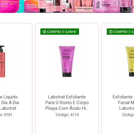
COMPRE E GANHE
COMPRE E 
e Liquido
Labotrat Esfoliante
Esfoliante
Dia A Dia
Para O Rosto E Corpo
Facial 
Labotrat
Pitaya Com Ácido Hi...
Labotr
o: 9791
Código: 4114
Código