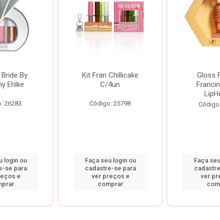
 Bride By
Kit Fran Chillicake
Gloss 
ny Ehlke
C/4un
Francin
LipH
: 26283
Código: 25798
Código
 login ou
Faça seu login ou
Faça seu
e-se para
cadastre-se para
cadastre
reços e
ver preços e
ver pr
prar
comprar
com