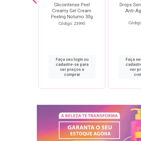
cial Creamy
Glicointense Peel
Drops Se
 Retinal 30g
Creamy Gel Cream
Anti-Ag
Peeling Noturno 30g
o: 25106
Código
Código: 23995
u login ou
Faça seu login ou
Faça seu
re-se para
cadastre-se para
cadastr
preços e
ver preços e
ver p
mprar
comprar
com