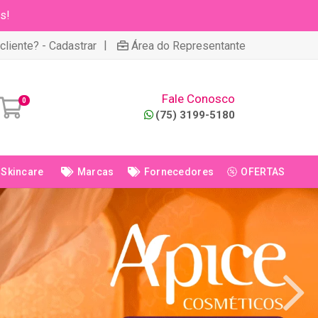
s!
|
cliente? - Cadastrar
Área do Representante
Fale Conosco
0
(75) 3199-5180
Skincare
Marcas
Fornecedores
OFERTAS