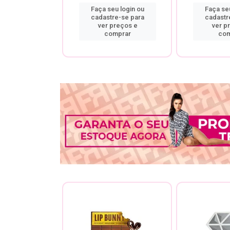
u login ou
Faça seu login ou
Faça seu
re-se para
cadastre-se para
cadastr
preços e
ver preços e
ver p
mprar
comprar
com