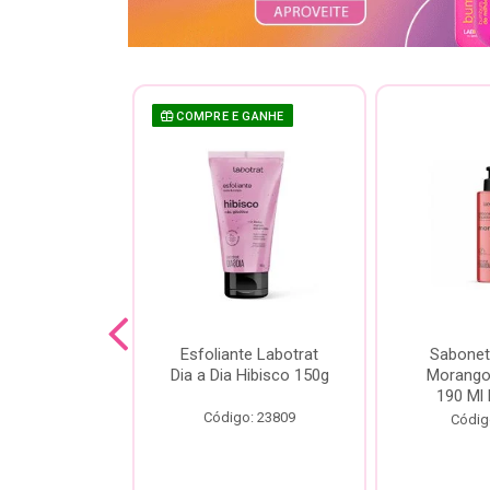
COMPRE E GANHE
sh Labotrat
Esfoliante Labotrat
Sabonet
ia Morango
Dia a Dia Hibisco 150g
Morango 
90ml
190 Ml 
Código: 23809
o: 18713
Códig