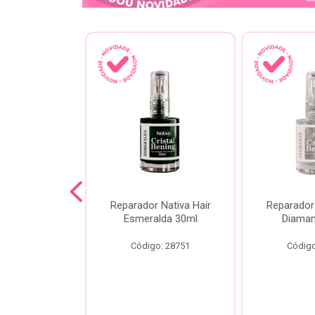
lash Gota
Reparador Nativa Hair
Reparador 
Gota Livre
Esmeralda 30ml
Diaman
00ml
Código: 28751
Código
o: 28778