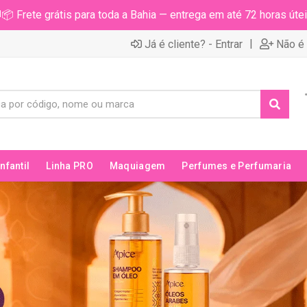
📦 Frete grátis para toda a Bahia — entrega em até 72 horas útei
|
Já é cliente? - Entrar
Não é 
Infantil
Linha PRO
Maquiagem
Perfumes e Perfumaria