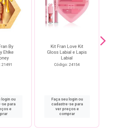
Fran By
Kit Fran Love Kit
Kit Fr
y Ehlke
Gloss Labial e Lapis
Glosslici
oney
Labial
Código:
: 21491
Código: 24154
 login ou
Faça seu login ou
Faça seu 
-se para
cadastre-se para
cadastre
eços e
ver preços e
ver pr
prar
comprar
comp