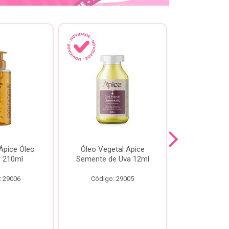
pice Óleo
Óleo Vegetal Apice
Óleo Api
ir 210ml
Semente de Uva 12ml
60
: 29006
Código: 29005
Código: