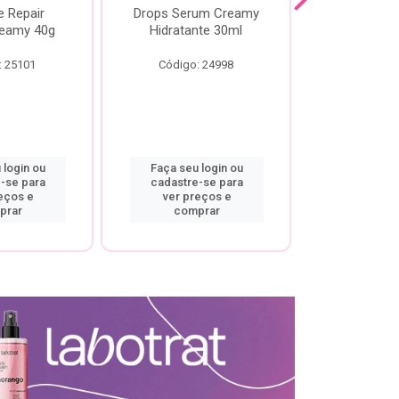
e Repair
Drops Serum Creamy
Locao Hi
eamy 40g
Hidratante 30ml
Creamy C
Body Cre
: 25101
Código: 24998
Código:
 login ou
Faça seu login ou
Faça seu 
-se para
cadastre-se para
cadastre
eços e
ver preços e
ver pr
prar
comprar
comp