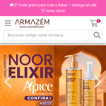
🚚📦 Frete grátis para toda a Bahia — entrega em até
72 horas úteis!
0