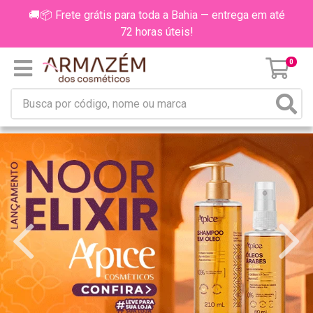
🚚📦 Frete grátis para toda a Bahia — entrega em até
72 horas úteis!
0