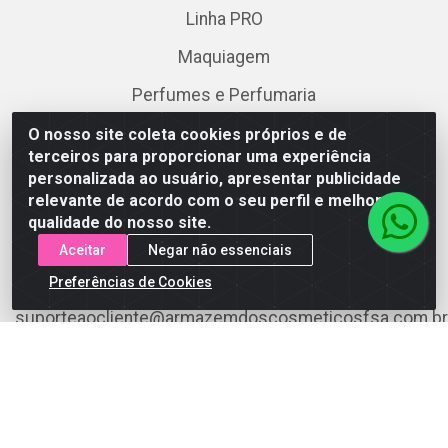
Linha PRO
Maquiagem
Perfumes e Perfumaria
Skincare
O nosso site coleta cookies próprios e de
terceiros para proporcionar uma experiência
personalizada ao usuário, apresentar publicidade
Fale Conosco
relevante de acordo com o seu perfil e melhorar a
qualidade do nosso site.
(75) 3199-5180
Aceitar
Negar não essenciais
(75) 3199-5180
Preferências de Cookies
suporteaocliente@armazemdoscosmeticosfsa.com.br
Instagram
Formas de Pagamento