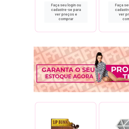
u login ou
Faça seu login ou
Faça seu
re-se para
cadastre-se para
cadastr
preços e
ver preços e
ver p
mprar
comprar
com