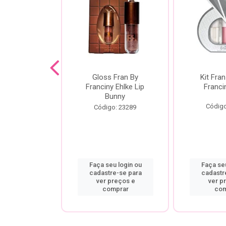
dor De
Gloss Fran By
Kit Fran
gem Power
Franciny Ehlke Lip
Franci
 Fran By
Bunny
ny Ehlke
Código
Código: 23289
o: 9067
u login ou
Faça seu login ou
Faça seu
re-se para
cadastre-se para
cadastr
preços e
ver preços e
ver p
mprar
comprar
com