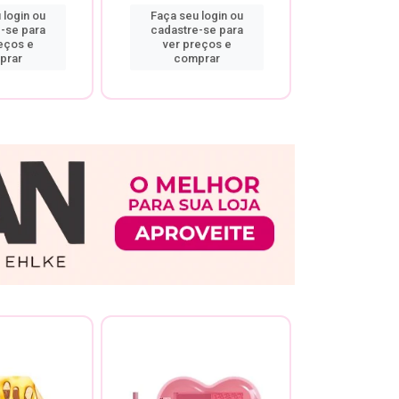
 login ou
Faça seu login ou
Faça seu 
-se para
cadastre-se para
cadastre
eços e
ver preços e
ver pr
prar
comprar
comp