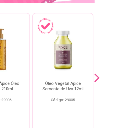
pice Óleo
Óleo Vegetal Apice
Óleo Api
ir 210ml
Semente de Uva 12ml
60
: 29006
Código: 29005
Código: