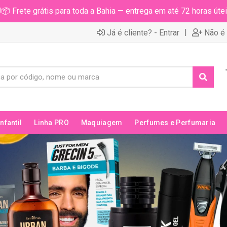
📦 Frete grátis para toda a Bahia — entrega em até 72 horas útei
|
Já é cliente? - Entrar
Não é 
Infantil
Linha PRO
Maquiagem
Perfumes e Perfumaria