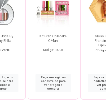
 Bride By
Kit Fran Chillicake
Gloss 
ny Ehlke
C/4un
Francin
LipH
: 26283
Código: 25798
Código
 login ou
Faça seu login ou
Faça seu
e-se para
cadastre-se para
cadastre
reços e
ver preços e
ver pr
prar
comprar
com