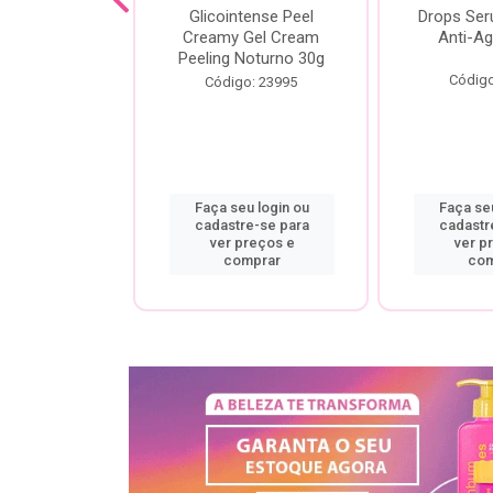
cial Creamy
Glicointense Peel
Drops Se
 Retinal 30g
Creamy Gel Cream
Anti-Ag
Peeling Noturno 30g
o: 25106
Código
Código: 23995
u login ou
Faça seu login ou
Faça seu
re-se para
cadastre-se para
cadastr
preços e
ver preços e
ver p
mprar
comprar
com