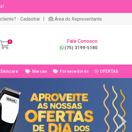
s!
|
cliente? - Cadastrar
Área do Representante
Fale Conosco
0
(75) 3199-5180
Skincare
Marcas
Fornecedores
OFERTAS