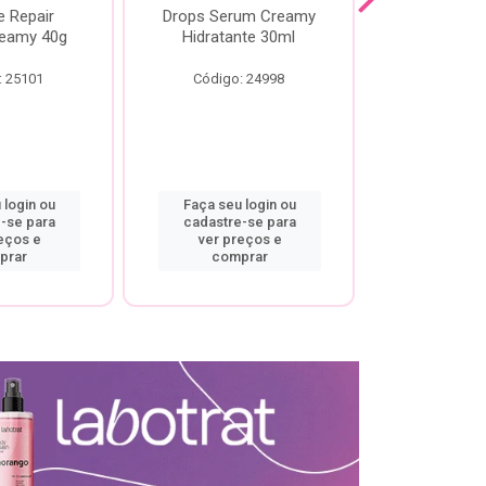
e Repair
Drops Serum Creamy
Locao Hi
eamy 40g
Hidratante 30ml
Creamy C
Body Cre
: 25101
Código: 24998
Código:
 login ou
Faça seu login ou
Faça seu 
-se para
cadastre-se para
cadastre
eços e
ver preços e
ver pr
prar
comprar
comp