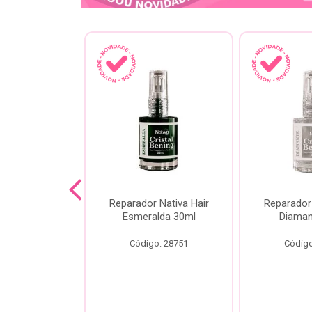
lash Gota
Reparador Nativa Hair
Reparador 
Gota Livre
Esmeralda 30ml
Diaman
00ml
Código: 28751
Código
o: 28778