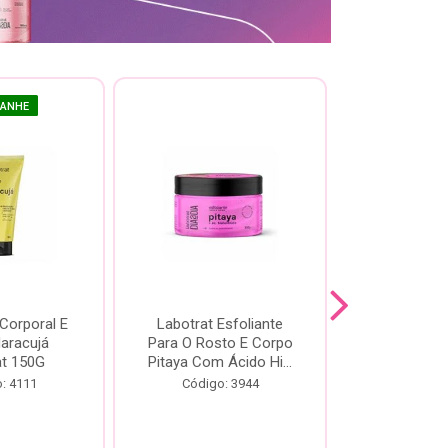
GANHE
 Corporal E
Labotrat Esfoliante
Kit Labotra
Maracujá
Para O Rosto E Corpo
Hibisco C
at 150G
Pitaya Com Ácido Hi...
Código:
: 4111
Código: 3944