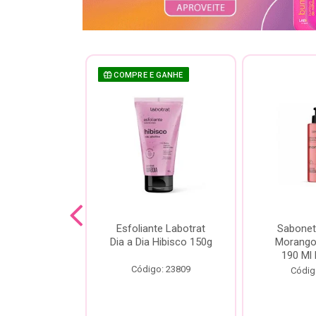
COMPRE E GANHE
sh Labotrat
Esfoliante Labotrat
Sabonet
ia Morango
Dia a Dia Hibisco 150g
Morango 
90ml
190 Ml 
Código: 23809
o: 18713
Códig