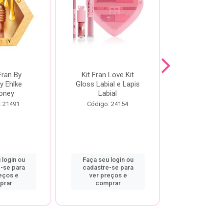
Fran By
Kit Fran Love Kit
Kit Fr
y Ehlke
Gloss Labial e Lapis
Glosslici
oney
Labial
Código:
: 21491
Código: 24154
 login ou
Faça seu login ou
Faça seu 
-se para
cadastre-se para
cadastre
eços e
ver preços e
ver pr
prar
comprar
comp