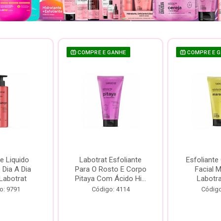
COMPRE E GANHE
COMPRE E 
e Liquido
Labotrat Esfoliante
Esfoliante
Dia A Dia
Para O Rosto E Corpo
Facial 
Labotrat
Pitaya Com Ácido Hi...
Labotr
o: 9791
Código: 4114
Código