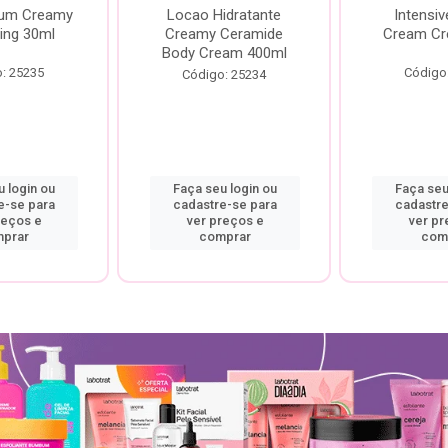
rum Creamy
Locao Hidratante
Intensiv
ing 30ml
Creamy Ceramide
Cream Cr
Body Cream 400ml
: 25235
Código
Código: 25234
 login ou
Faça seu login ou
Faça seu
e-se para
cadastre-se para
cadastre
reços e
ver preços e
ver pr
prar
comprar
com