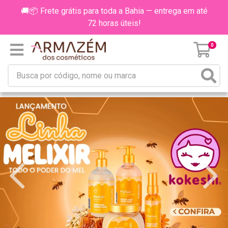
🚚📦 Frete grátis para toda a Bahia — entrega em até
72 horas úteis!
0