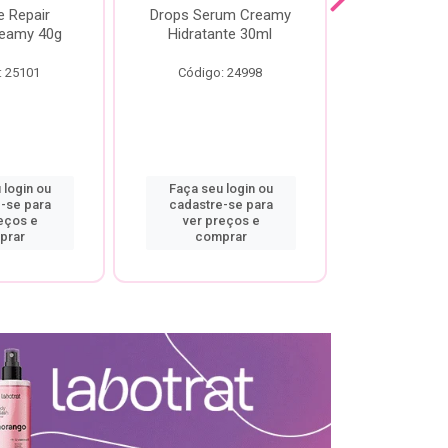
e Repair
Drops Serum Creamy
Locao Hi
eamy 40g
Hidratante 30ml
Creamy C
Body Cre
: 25101
Código: 24998
Código:
 login ou
Faça seu login ou
Faça seu 
-se para
cadastre-se para
cadastre
eços e
ver preços e
ver pr
prar
comprar
comp