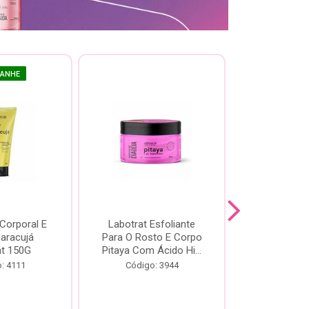
GANHE
 Corporal E
Labotrat Esfoliante
Kit Labotra
Maracujá
Para O Rosto E Corpo
Hibisco C
at 150G
Pitaya Com Ácido Hi...
Código:
: 4111
Código: 3944