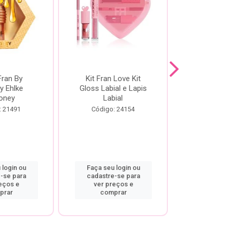
Fran By
Kit Fran Love Kit
Kit Fr
y Ehlke
Gloss Labial e Lapis
Glosslici
oney
Labial
Código:
: 21491
Código: 24154
 login ou
Faça seu login ou
Faça seu 
-se para
cadastre-se para
cadastre
eços e
ver preços e
ver pr
prar
comprar
comp