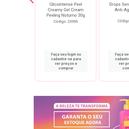
cial Creamy
Glicointense Peel
Drops Se
 Retinal 30g
Creamy Gel Cream
Anti-Ag
Peeling Noturno 30g
o: 25106
Código
Código: 23995
u login ou
Faça seu login ou
Faça seu
re-se para
cadastre-se para
cadastr
preços e
ver preços e
ver p
mprar
comprar
com