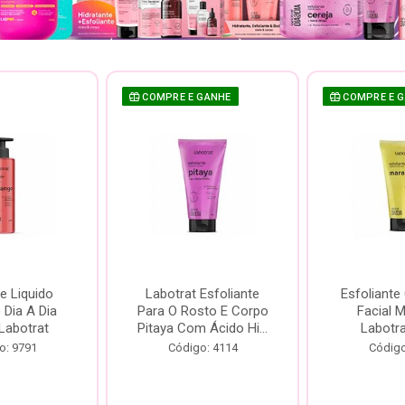
COMPRE E GANHE
COMPRE E 
e Liquido
Labotrat Esfoliante
Esfoliante
Dia A Dia
Para O Rosto E Corpo
Facial 
Labotrat
Pitaya Com Ácido Hi...
Labotr
o: 9791
Código: 4114
Código