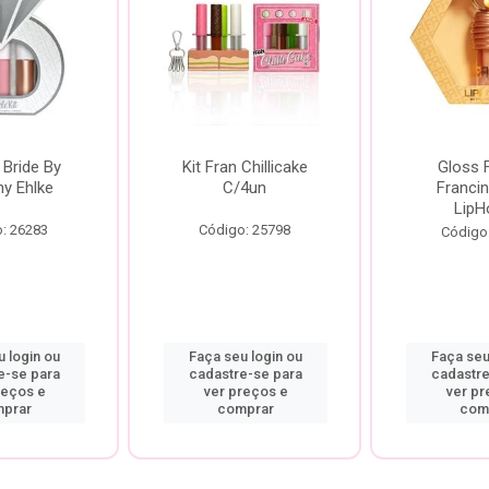
 Bride By
Kit Fran Chillicake
Gloss 
ny Ehlke
C/4un
Francin
LipH
: 26283
Código: 25798
Código
 login ou
Faça seu login ou
Faça seu
e-se para
cadastre-se para
cadastre
reços e
ver preços e
ver pr
prar
comprar
com