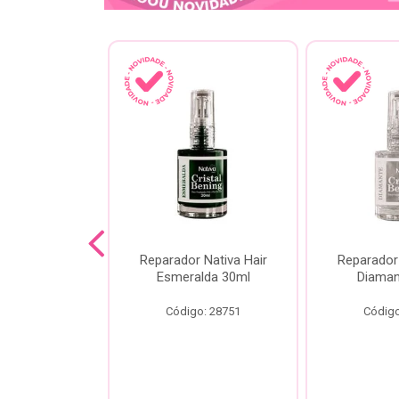
lash Gota
Reparador Nativa Hair
Reparador 
Gota Livre
Esmeralda 30ml
Diaman
00ml
Código: 28751
Código
o: 28778