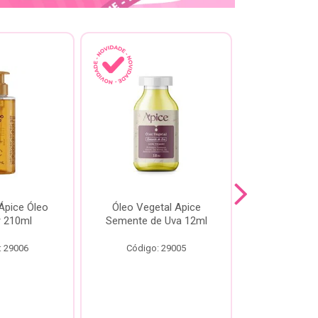
pice Óleo
Óleo Vegetal Apice
Óleo Api
ir 210ml
Semente de Uva 12ml
60
: 29006
Código: 29005
Código: