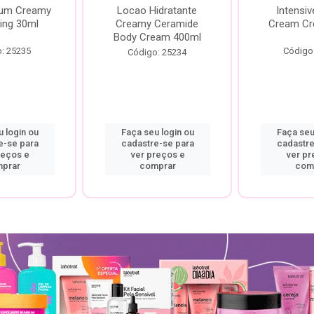
rum Creamy
Locao Hidratante
Intensiv
ing 30ml
Creamy Ceramide
Cream Cr
Body Cream 400ml
: 25235
Código
Código: 25234
 login ou
Faça seu login ou
Faça seu
e-se para
cadastre-se para
cadastre
reços e
ver preços e
ver pr
prar
comprar
com