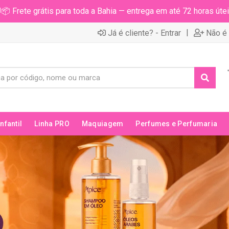
📦 Frete grátis para toda a Bahia — entrega em até 72 horas útei
|
Já é cliente? - Entrar
Não é 
Infantil
Linha PRO
Maquiagem
Perfumes e Perfumaria