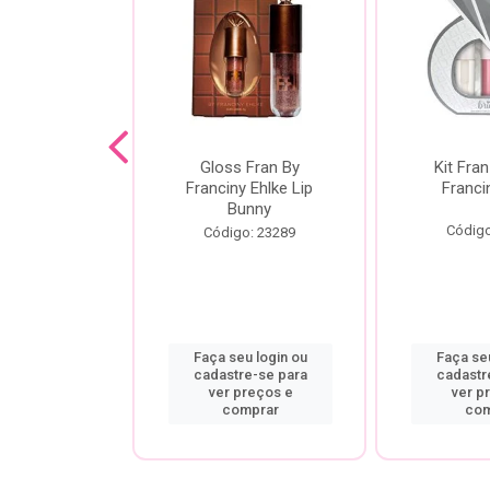
dor De
Gloss Fran By
Kit Fran
gem Power
Franciny Ehlke Lip
Franci
 Fran By
Bunny
ny Ehlke
Código
Código: 23289
o: 9067
u login ou
Faça seu login ou
Faça seu
re-se para
cadastre-se para
cadastr
preços e
ver preços e
ver p
mprar
comprar
com