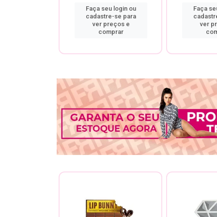
u login ou
Faça seu login ou
Faça seu
re-se para
cadastre-se para
cadastr
preços e
ver preços e
ver p
mprar
comprar
com