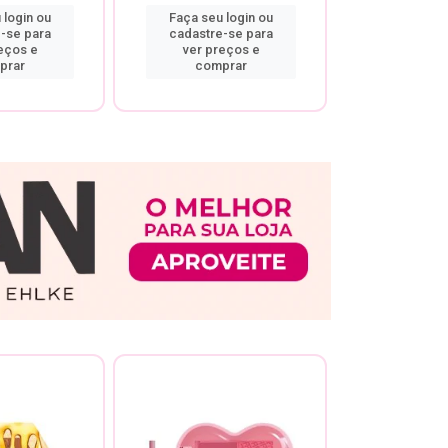
 login ou
Faça seu login ou
Faça seu 
-se para
cadastre-se para
cadastre
eços e
ver preços e
ver pr
prar
comprar
comp