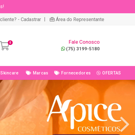
s!
|
cliente? - Cadastrar
Área do Representante
Fale Conosco
0
(75) 3199-5180
Skincare
Marcas
Fornecedores
OFERTAS