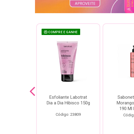
COMPRE E GANHE
sh Labotrat
Esfoliante Labotrat
Sabonet
ia Morango
Dia a Dia Hibisco 150g
Morango 
90ml
190 Ml 
Código: 23809
o: 18713
Códig