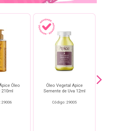
pice Óleo
Óleo Vegetal Apice
Óleo Api
ir 210ml
Semente de Uva 12ml
60
: 29006
Código: 29005
Código: