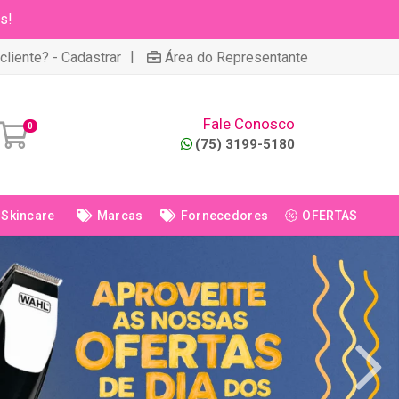
s!
|
cliente? - Cadastrar
Área do Representante
Fale Conosco
0
(75) 3199-5180
Skincare
Marcas
Fornecedores
OFERTAS