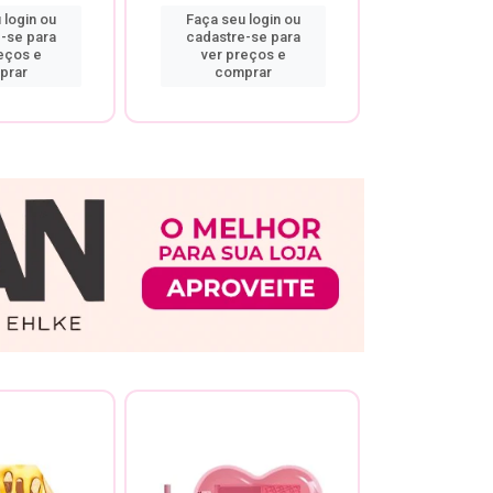
 login ou
Faça seu login ou
Faça seu 
-se para
cadastre-se para
cadastre
eços e
ver preços e
ver pr
prar
comprar
comp