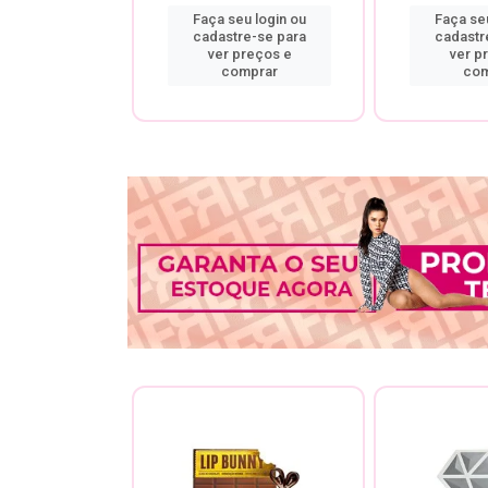
u login ou
Faça seu login ou
Faça seu
re-se para
cadastre-se para
cadastr
preços e
ver preços e
ver p
mprar
comprar
com