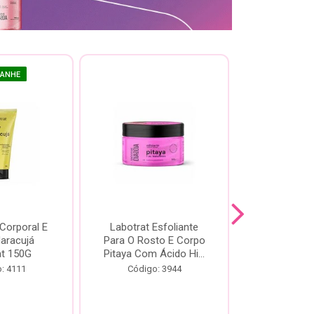
GANHE
 Corporal E
Labotrat Esfoliante
Kit Labotra
Maracujá
Para O Rosto E Corpo
Hibisco C
at 150G
Pitaya Com Ácido Hi...
Código:
: 4111
Código: 3944