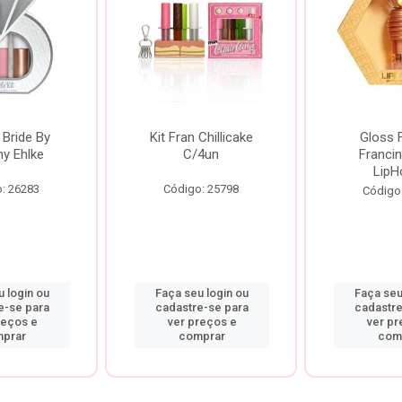
 Bride By
Kit Fran Chillicake
Gloss 
ny Ehlke
C/4un
Francin
LipH
: 26283
Código: 25798
Código
 login ou
Faça seu login ou
Faça seu
e-se para
cadastre-se para
cadastre
reços e
ver preços e
ver pr
prar
comprar
com