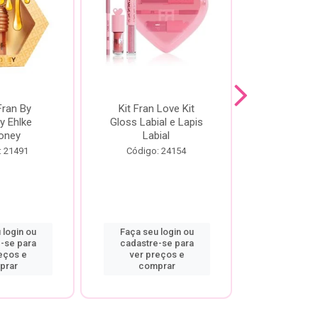
Fran By
Kit Fran Love Kit
Kit Fr
y Ehlke
Gloss Labial e Lapis
Glosslici
oney
Labial
Código:
: 21491
Código: 24154
 login ou
Faça seu login ou
Faça seu 
-se para
cadastre-se para
cadastre
eços e
ver preços e
ver pr
prar
comprar
comp