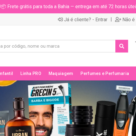
📦 Frete grátis para toda a Bahia — entrega em até 72 horas útei
|
Já é cliente? - Entrar
Não é 
Infantil
Linha PRO
Maquiagem
Perfumes e Perfumaria