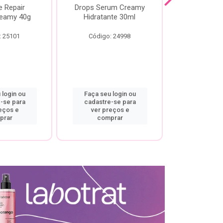
e Repair
Drops Serum Creamy
Locao Hi
eamy 40g
Hidratante 30ml
Creamy C
Body Cre
: 25101
Código: 24998
Código:
 login ou
Faça seu login ou
Faça seu 
-se para
cadastre-se para
cadastre
eços e
ver preços e
ver pr
prar
comprar
comp