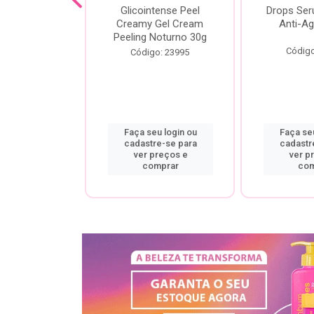
cial Creamy
Glicointense Peel
Drops Se
 Retinal 30g
Creamy Gel Cream
Anti-Ag
Peeling Noturno 30g
o: 25106
Código
Código: 23995
u login ou
Faça seu login ou
Faça seu
re-se para
cadastre-se para
cadastr
preços e
ver preços e
ver p
mprar
comprar
com