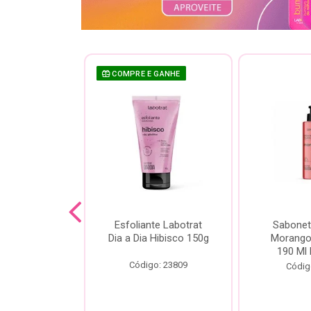
COMPRE E GANHE
sh Labotrat
Esfoliante Labotrat
Sabonet
ia Morango
Dia a Dia Hibisco 150g
Morango 
90ml
190 Ml 
Código: 23809
o: 18713
Códig