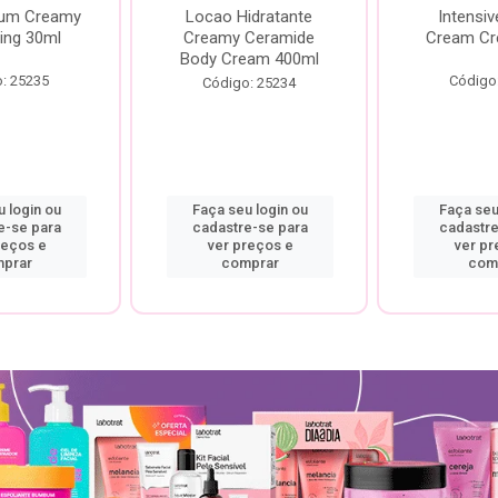
rum Creamy
Locao Hidratante
Intensiv
ing 30ml
Creamy Ceramide
Cream Cr
Body Cream 400ml
: 25235
Código
Código: 25234
 login ou
Faça seu login ou
Faça seu
e-se para
cadastre-se para
cadastre
reços e
ver preços e
ver pr
prar
comprar
com