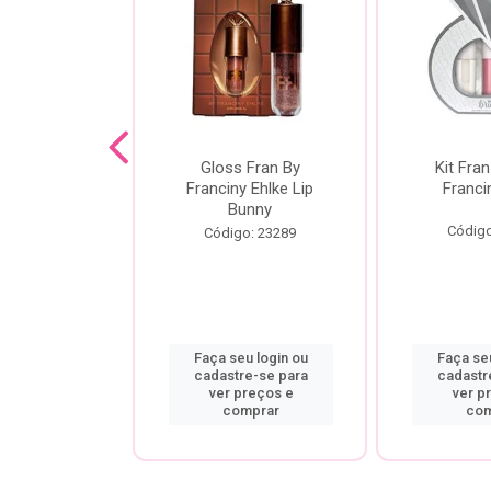
dor De
Gloss Fran By
Kit Fran
gem Power
Franciny Ehlke Lip
Franci
 Fran By
Bunny
ny Ehlke
Código
Código: 23289
o: 9067
u login ou
Faça seu login ou
Faça seu
re-se para
cadastre-se para
cadastr
preços e
ver preços e
ver p
mprar
comprar
com