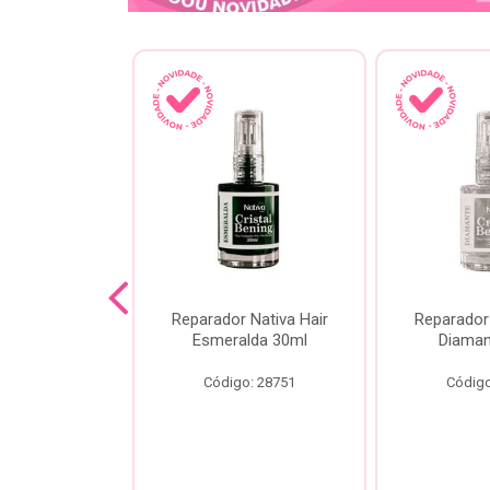
lash Gota
Reparador Nativa Hair
Reparador 
Gota Livre
Esmeralda 30ml
Diaman
00ml
Código: 28751
Código
o: 28778