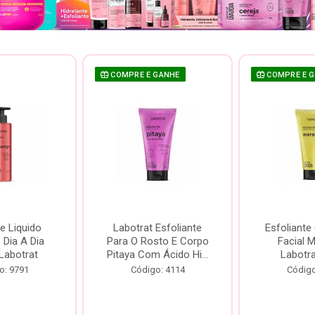
COMPRE E GANHE
COMPRE E 
e Liquido
Labotrat Esfoliante
Esfoliante
Dia A Dia
Para O Rosto E Corpo
Facial 
Labotrat
Pitaya Com Ácido Hi...
Labotr
o: 9791
Código: 4114
Código