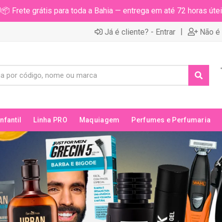
📦 Frete grátis para toda a Bahia — entrega em até 72 horas útei
|
Já é cliente? - Entrar
Não é 
Infantil
Linha PRO
Maquiagem
Perfumes e Perfumaria