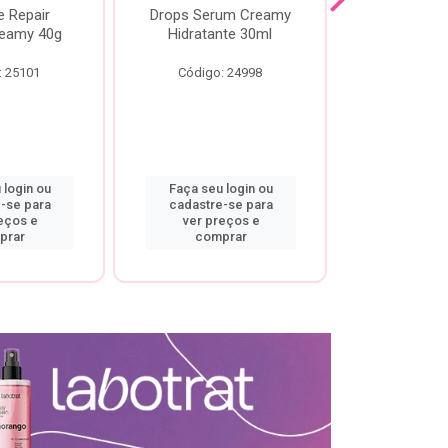
e Repair
Drops Serum Creamy
Locao Hi
eamy 40g
Hidratante 30ml
Creamy C
Body Cre
: 25101
Código: 24998
Código:
 login ou
Faça seu login ou
Faça seu 
-se para
cadastre-se para
cadastre
eços e
ver preços e
ver pr
prar
comprar
comp