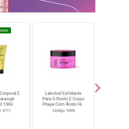
GANHE
 Corporal E
Labotrat Esfoliante
Kit Labotra
Maracujá
Para O Rosto E Corpo
Hibisco C
at 150G
Pitaya Com Ácido Hi...
Código:
: 4111
Código: 3944