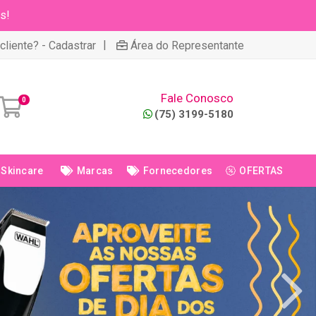
s!
|
cliente? - Cadastrar
Área do Representante
Fale Conosco
0
(75) 3199-5180
Skincare
Marcas
Fornecedores
OFERTAS