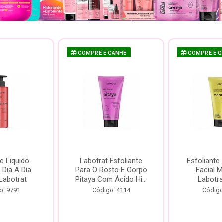
COMPRE E GANHE
COMPRE E 
e Liquido
Labotrat Esfoliante
Esfoliante
Dia A Dia
Para O Rosto E Corpo
Facial 
Labotrat
Pitaya Com Ácido Hi...
Labotr
o: 9791
Código: 4114
Código