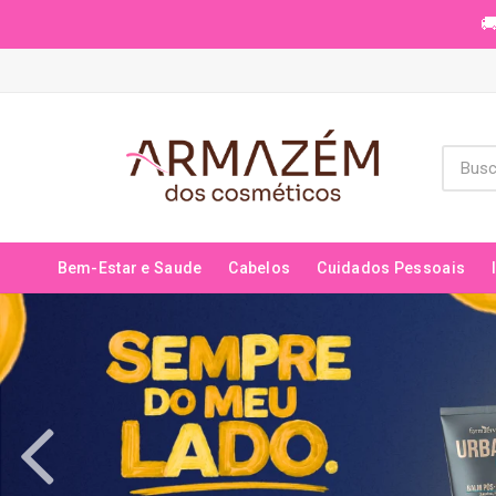
🚚
Bem-Estar e Saude
Cabelos
Cuidados Pessoais