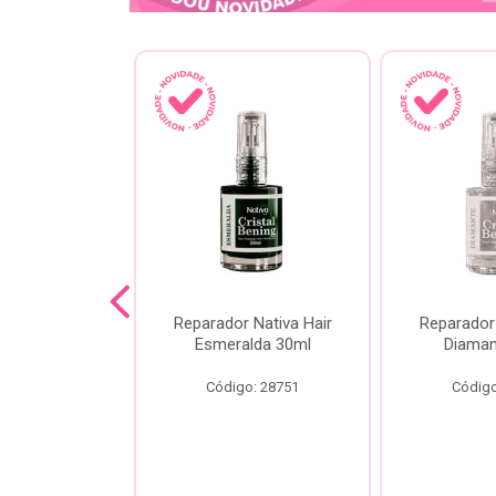
lash Gota
Reparador Nativa Hair
Reparador 
Gota Livre
Esmeralda 30ml
Diaman
00ml
Código: 28751
Código
o: 28778