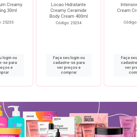
rum Creamy
Locao Hidratante
Intensiv
ing 30ml
Creamy Ceramide
Cream Cr
Body Cream 400ml
: 25235
Código
Código: 25234
 login ou
Faça seu login ou
Faça seu
e-se para
cadastre-se para
cadastre
reços e
ver preços e
ver pr
prar
comprar
com