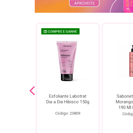
COMPRE E GANHE
sh Labotrat
Esfoliante Labotrat
Sabonet
ia Morango
Dia a Dia Hibisco 150g
Morango 
90ml
190 Ml 
Código: 23809
o: 18713
Códig