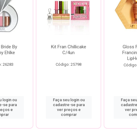
 Bride By
Kit Fran Chillicake
Gloss 
ny Ehlke
C/4un
Francin
LipH
: 26283
Código: 25798
Código
 login ou
Faça seu login ou
Faça seu
e-se para
cadastre-se para
cadastre
reços e
ver preços e
ver pr
prar
comprar
com