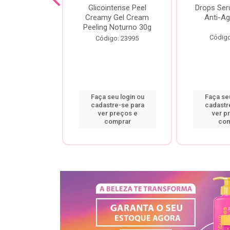
cial Creamy
Glicointense Peel
Drops Se
 Retinal 30g
Creamy Gel Cream
Anti-Ag
Peeling Noturno 30g
o: 25106
Código
Código: 23995
u login ou
Faça seu login ou
Faça seu
re-se para
cadastre-se para
cadastr
preços e
ver preços e
ver p
mprar
comprar
com