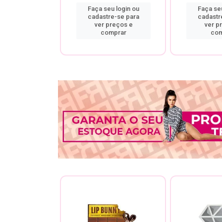
u login ou
Faça seu login ou
Faça seu
re-se para
cadastre-se para
cadastr
preços e
ver preços e
ver p
mprar
comprar
com