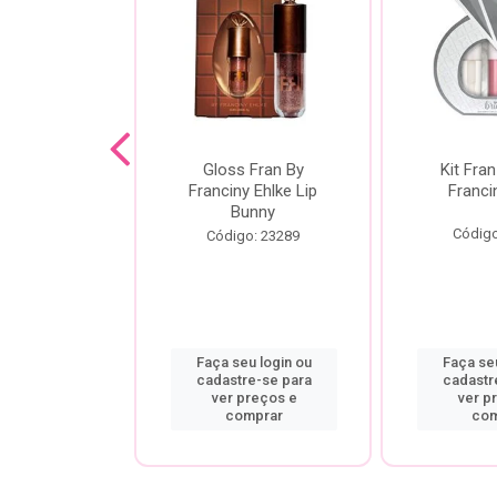
dor De
Gloss Fran By
Kit Fran
gem Power
Franciny Ehlke Lip
Franci
 Fran By
Bunny
ny Ehlke
Código
Código: 23289
o: 9067
u login ou
Faça seu login ou
Faça seu
re-se para
cadastre-se para
cadastr
preços e
ver preços e
ver p
mprar
comprar
com