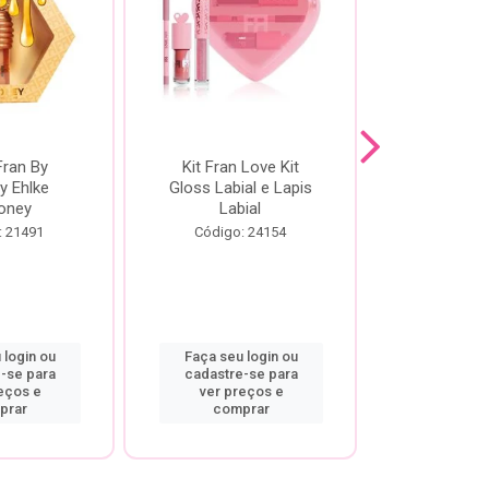
Fran By
Kit Fran Love Kit
Kit Fr
y Ehlke
Gloss Labial e Lapis
Glosslici
oney
Labial
Código:
: 21491
Código: 24154
 login ou
Faça seu login ou
Faça seu 
-se para
cadastre-se para
cadastre
eços e
ver preços e
ver pr
prar
comprar
comp