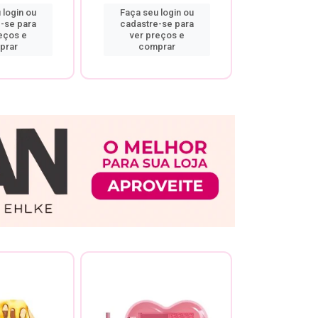
 login ou
Faça seu login ou
Faça seu 
-se para
cadastre-se para
cadastre
eços e
ver preços e
ver pr
prar
comprar
comp