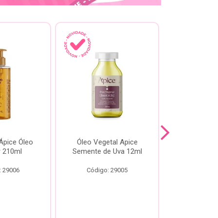
pice Óleo
Óleo Vegetal Apice
Óleo Api
ir 210ml
Semente de Uva 12ml
60
: 29006
Código: 29005
Código: