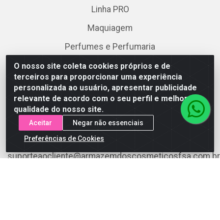
Linha PRO
Maquiagem
Perfumes e Perfumaria
Skincare
O nosso site coleta cookies próprios e de
terceiros para proporcionar uma experiência
personalizada ao usuário, apresentar publicidade
Fale Conosco
relevante de acordo com o seu perfil e melhorar a
qualidade do nosso site.
(75) 3199-5180
Aceitar
Negar não essenciais
(75) 3199-5180
Preferências de Cookies
suporteaocliente@armazemdoscosmeticosfsa.com.br
Instagram
Formas de Pagamento