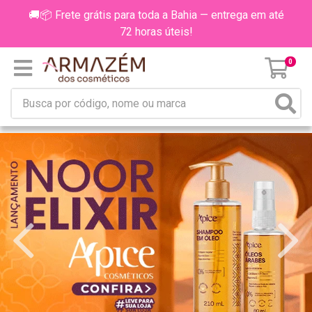
🚚📦 Frete grátis para toda a Bahia — entrega em até
72 horas úteis!
0