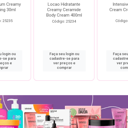
rum Creamy
Locao Hidratante
Intensiv
ing 30ml
Creamy Ceramide
Cream Cr
Body Cream 400ml
: 25235
Código
Código: 25234
 login ou
Faça seu login ou
Faça seu
e-se para
cadastre-se para
cadastre
reços e
ver preços e
ver pr
prar
comprar
com