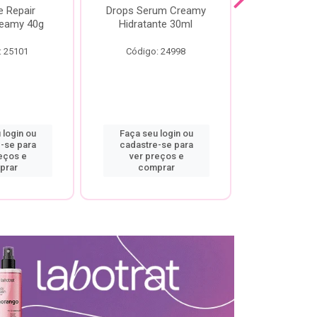
e Repair
Drops Serum Creamy
Locao Hi
eamy 40g
Hidratante 30ml
Creamy C
Body Cre
: 25101
Código: 24998
Código:
 login ou
Faça seu login ou
Faça seu 
-se para
cadastre-se para
cadastre
eços e
ver preços e
ver pr
prar
comprar
comp