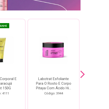
GANHE
 Corporal E
Labotrat Esfoliante
Kit Labotra
Maracujá
Para O Rosto E Corpo
Hibisco C
at 150G
Pitaya Com Ácido Hi...
Código:
: 4111
Código: 3944