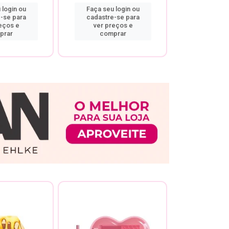
 login ou
Faça seu login ou
Faça seu 
-se para
cadastre-se para
cadastre
eços e
ver preços e
ver pr
prar
comprar
comp