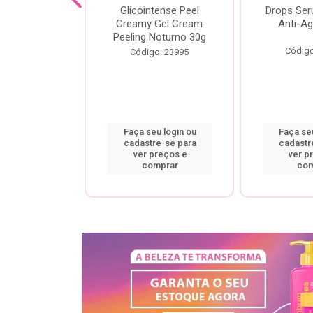
cial Creamy
Glicointense Peel
Drops Se
 Retinal 30g
Creamy Gel Cream
Anti-Ag
Peeling Noturno 30g
o: 25106
Código
Código: 23995
u login ou
Faça seu login ou
Faça seu
re-se para
cadastre-se para
cadastr
preços e
ver preços e
ver p
mprar
comprar
com