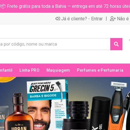
📦 Frete grátis para toda a Bahia — entrega em até 72 horas útei
|
Já é cliente? - Entrar
Não é 
Infantil
Linha PRO
Maquiagem
Perfumes e Perfumaria