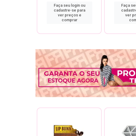
u login ou
Faça seu login ou
Faça seu
re-se para
cadastre-se para
cadastr
preços e
ver preços e
ver p
mprar
comprar
com