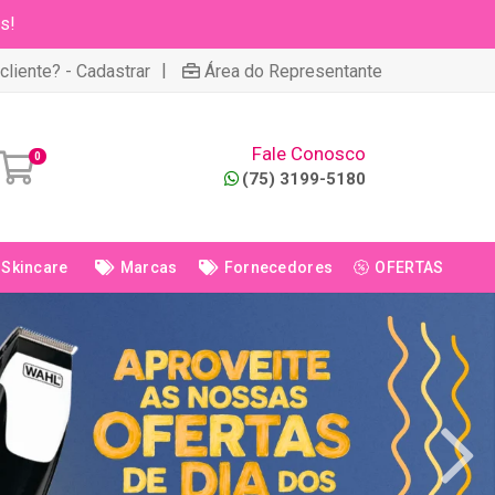
s!
|
cliente? - Cadastrar
Área do Representante
Fale Conosco
0
(75) 3199-5180
Skincare
Marcas
Fornecedores
OFERTAS