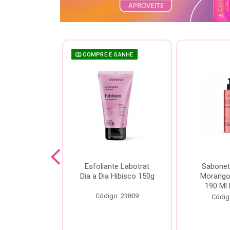
COMPRE E GANHE
sh Labotrat
Esfoliante Labotrat
Sabonet
ia Morango
Dia a Dia Hibisco 150g
Morango 
90ml
190 Ml 
Código: 23809
o: 18713
Códig