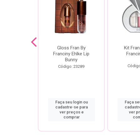
dor De
Gloss Fran By
Kit Fran
gem Power
Franciny Ehlke Lip
Franci
 Fran By
Bunny
ny Ehlke
Código
Código: 23289
o: 9067
u login ou
Faça seu login ou
Faça seu
re-se para
cadastre-se para
cadastr
preços e
ver preços e
ver p
mprar
comprar
com