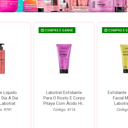
COMPRE E GANHE
COMPRE E 
e Liquido
Labotrat Esfoliante
Esfoliante
Dia A Dia
Para O Rosto E Corpo
Facial 
Labotrat
Pitaya Com Ácido Hi...
Labotr
o: 9791
Código: 4114
Código