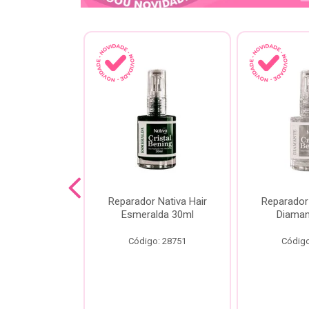
lash Gota
Reparador Nativa Hair
Reparador 
Gota Livre
Esmeralda 30ml
Diaman
00ml
Código: 28751
Código
o: 28778