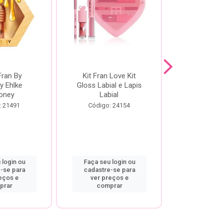
Fran By
Kit Fran Love Kit
Kit Fr
y Ehlke
Gloss Labial e Lapis
Glosslici
oney
Labial
Código:
: 21491
Código: 24154
 login ou
Faça seu login ou
Faça seu 
-se para
cadastre-se para
cadastre
eços e
ver preços e
ver pr
prar
comprar
comp