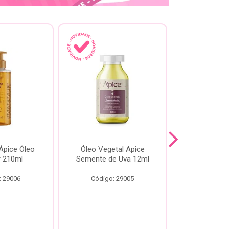
pice Óleo
Óleo Vegetal Apice
Óleo Api
ir 210ml
Semente de Uva 12ml
60
: 29006
Código: 29005
Código: