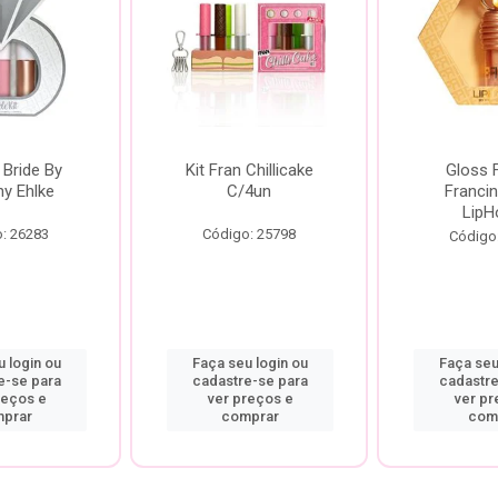
 Bride By
Kit Fran Chillicake
Gloss 
ny Ehlke
C/4un
Francin
LipH
: 26283
Código: 25798
Código
 login ou
Faça seu login ou
Faça seu
e-se para
cadastre-se para
cadastre
reços e
ver preços e
ver pr
prar
comprar
com