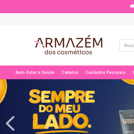
🚚
Bem-Estar e Saude
Cabelos
Cuidados Pessoais