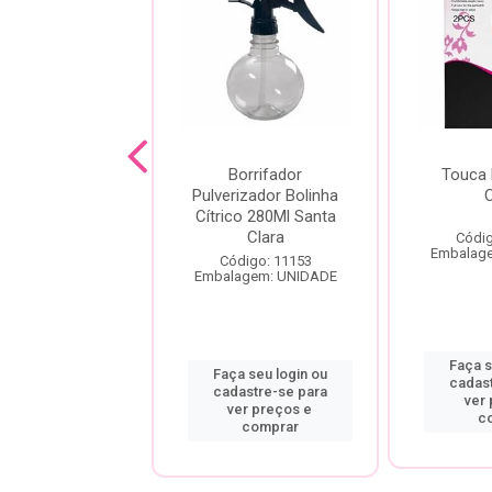
IZANTE SOFT
Borrifador
Touca 
 D-PANTENOL
Pulverizador Bolinha
400ML
Cítrico 280Ml Santa
Clara
Códig
digo: 10571
Embalag
agem: UNIDADE
Código: 11153
Embalagem: UNIDADE
a seu login ou
Faça s
Faça seu login ou
astre-se para
cadas
cadastre-se para
er preços e
ver
ver preços e
comprar
c
comprar