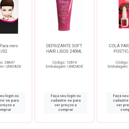
Para nero
DEFRIZANTE SOFT
COLA PAR
C/02
HAIR LISOS 240ML
POSTIC
o: 28647
Código: 12814
Código:
em: UNIDADE
Embalagem: UNIDADE
Embalagem:
eu login ou
Faça seu login ou
Faça seu 
tre-se para
cadastre-se para
cadastre
 preços e
ver preços e
ver pr
omprar
comprar
comp