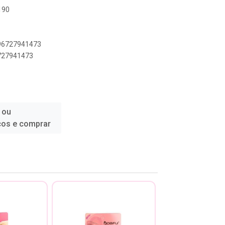
190
896727941473
6727941473
 ou
ços e comprar