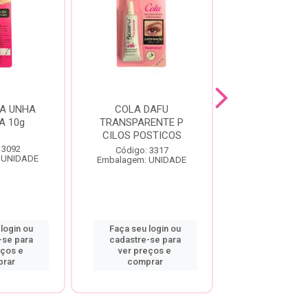
A UNHA
COLA DAFU
DEFRIZANTE
A 10g
TRANSPARENTE P
HAIR D-PAN
CILOS POSTICOS
400ML
 3092
Código: 3317
Código: 10
 UNIDADE
Embalagem: UNIDADE
Embalagem: U
login ou
Faça seu login ou
Faça seu log
-se para
cadastre-se para
cadastre-se
eços e
ver preços e
ver preço
rar
comprar
compra