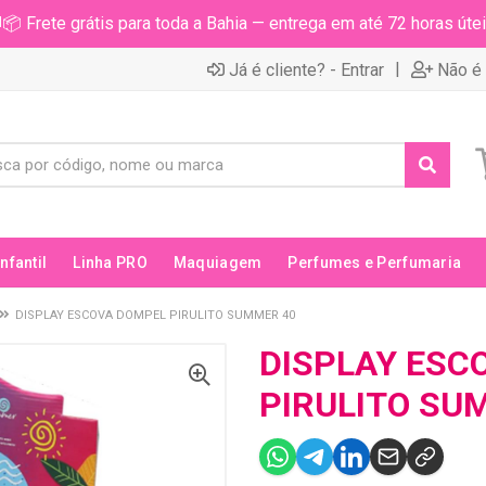
📦 Frete grátis para toda a Bahia — entrega em até 72 horas útei
|
Já é cliente? - Entrar
Não é 
Infantil
Linha PRO
Maquiagem
Perfumes e Perfumaria
DISPLAY ESCOVA DOMPEL PIRULITO SUMMER 40
DISPLAY ESC
PIRULITO SU