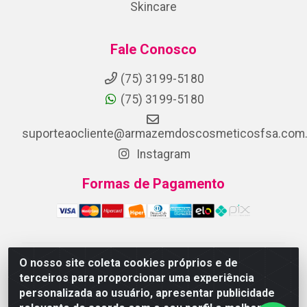
Skincare
Fale Conosco
(75) 3199-5180
(75) 3199-5180
suporteaocliente@armazemdoscosmeticosfsa.com.
Instagram
Formas de Pagamento
O nosso site coleta cookies próprios e de
ARMAZEM DOS COSMETICOS DISTRIBUIDORA LTDA -
terceiros para proporcionar uma experiência
Av.Transnordestina, 2222 - Parque Ipê, Feira de
personalizada ao usuário, apresentar publicidade
Santana/BA - CEP 44.054-008 - CNPJ 07.246.802/0001-