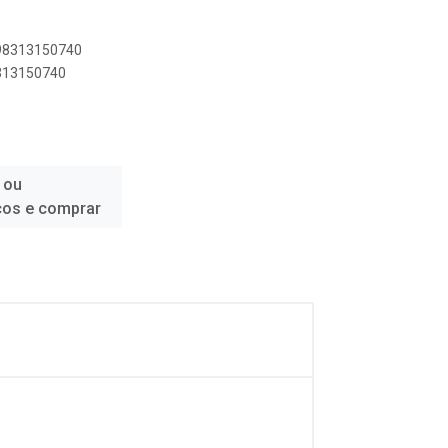
898313150740
8313150740
 ou
ços e comprar