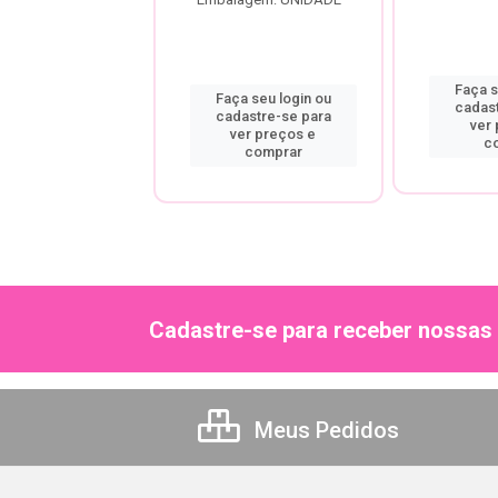
a seu login ou
Faça s
Faça seu login ou
astre-se para
cadas
cadastre-se para
er preços e
ver
ver preços e
comprar
c
comprar
Cadastre-se para receber nossas 
Meus Pedidos