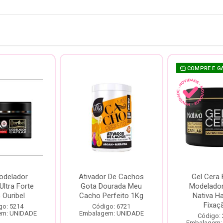
COMPRE E G
odelador
Ativador De Cachos
Gel Cera 
Ultra Forte
Gota Dourada Meu
Modelador
 Ouribel
Cacho Perfeito 1Kg
Nativa Ha
Fixaçã
go: 5214
Código: 6721
em: UNIDADE
Embalagem: UNIDADE
Código:
Embalagem: