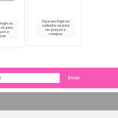
Faça seu login ou
Faça seu log
login ou
cadastre-se para
cadastre-se
-se para
ver preços e
ver preço
eços e
comprar
compra
rar