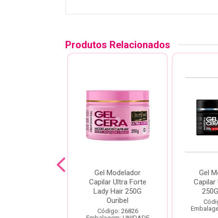
Produtos Relacionados
or e Modelador
Gel Modelador
Gel M
ce Anti-frizz
Capilar Ultra Forte
Capilar 
chos 500gr
Lady Hair 250G
250G
Ouribel
digo: 24320
Códi
agem: UNIDADE
Embalag
Código: 26826
Embalagem: UNIDADE