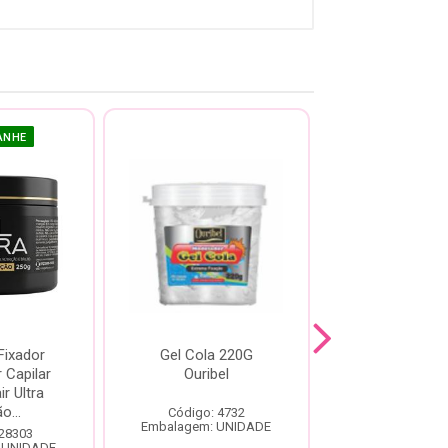
ANHE
Fixador
Gel Cola 220G
Ativador e Mo
 Capilar
Ouribel
Apice Anti-f
ir Ultra
Cachos 50
o...
Código: 4732
Código: 24
Embalagem: UNIDADE
Embalagem: U
 28303
 UNIDADE