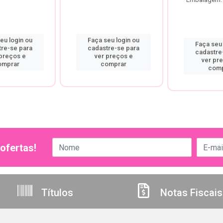
eu login ou
Faça seu login ou
Faça seu 
tre-se para
cadastre-se para
cadastre
 preços e
ver preços e
ver pr
omprar
comprar
comp
ofertas!
Títulos
Notas Fiscais