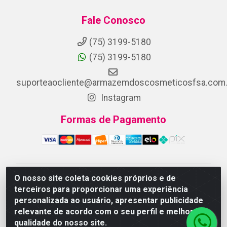
Fale Conosco
(75) 3199-5180
(75) 3199-5180
suporteaocliente@armazemdoscosmeticosfsa.com.
Instagram
Formas de Pagamento
O nosso site coleta cookies próprios e de
ARMAZEM DOS COSMETICOS DISTRIBUIDORA LTDA -
terceiros para proporcionar uma experiência
Av.Transnordestina, 2222 - Parque Ipê, Feira de
personalizada ao usuário, apresentar publicidade
Santana/BA - CEP 44.054-008 - CNPJ 07.246.802/0001-
relevante de acordo com o seu perfil e melhorar a
25
qualidade do nosso site.