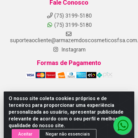
Fale Conosco
(75) 3199-5180
(75) 3199-5180
suporteaocliente@armazemdoscosmeticosfsa.com.
Instagram
Formas de Pagamento
O nosso site coleta cookies próprios e de
ARMAZEM DOS COSMETICOS DISTRIBUIDORA LTDA -
terceiros para proporcionar uma experiência
Av.Transnordestina, 2222 - Parque Ipê, Feira de
personalizada ao usuário, apresentar publicidade
Santana/BA - CEP 44.054-008 - CNPJ 07.246.802/0001-
relevante de acordo com o seu perfil e melhorar a
25
qualidade do nosso site.
Aceitar
Negar não essenciais