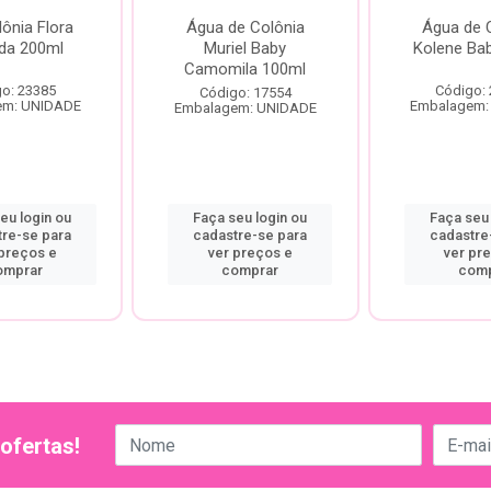
ônia Flora
Água de Colônia
Água de 
da 200ml
Muriel Baby
Kolene Ba
Camomila 100ml
o: 23385
Código:
Código: 17554
em: UNIDADE
Embalagem:
Embalagem: UNIDADE
eu login ou
Faça seu login ou
Faça seu 
tre-se para
cadastre-se para
cadastre
 preços e
ver preços e
ver pr
omprar
comprar
comp
ofertas!