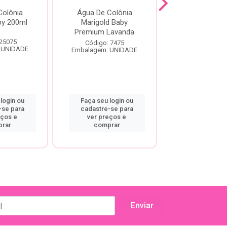
Colônia
Água De Colônia
Deo Colonia
by 200ml
Marigold Baby
Care Fresh 
Premium Lavanda
 25075
Código: 22
Código: 7475
 UNIDADE
Embalagem: U
Embalagem: UNIDADE
login ou
Faça seu login ou
Faça seu log
-se para
cadastre-se para
cadastre-se
eços e
ver preços e
ver preço
rar
comprar
compra