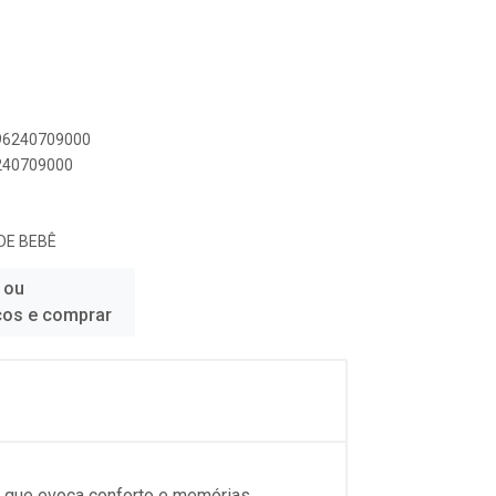
896240709000
6240709000
 DE BEBÊ
 ou
ços e comprar
nal que evoca conforto e memórias