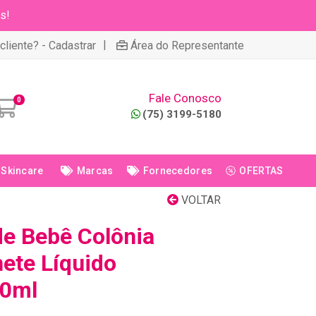
s!
|
cliente? - Cadastrar
Área do Representante
Fale Conosco
0
(75) 3199-5180
Skincare
Marcas
Fornecedores
OFERTAS
VOLTAR
de Bebê Colônia
ete Líquido
50ml