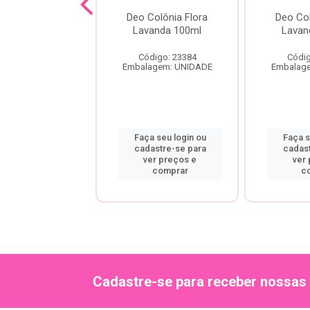
Colonia Buba
Deo Colônia Flora
Deo Col
 Fresh 100ml
Lavanda 100ml
Lavan
digo: 22978
Código: 23384
Códig
agem: UNIDADE
Embalagem: UNIDADE
Embalag
a seu login ou
Faça seu login ou
Faça s
astre-se para
cadastre-se para
cadas
er preços e
ver preços e
ver
comprar
comprar
c
Cadastre-se para receber nossas 