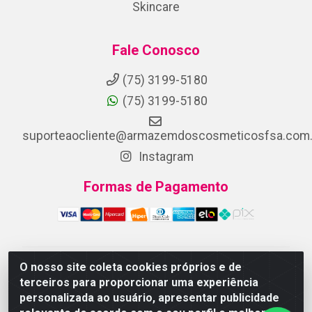
Skincare
Fale Conosco
(75) 3199-5180
(75) 3199-5180
suporteaocliente@armazemdoscosmeticosfsa.com.
Instagram
Formas de Pagamento
O nosso site coleta cookies próprios e de
ARMAZEM DOS COSMETICOS DISTRIBUIDORA LTDA -
terceiros para proporcionar uma experiência
Av.Transnordestina, 2222 - Parque Ipê, Feira de
personalizada ao usuário, apresentar publicidade
Santana/BA - CEP 44.054-008 - CNPJ 07.246.802/0001-