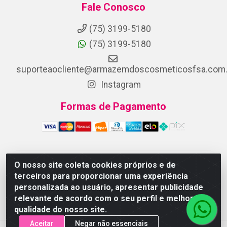
Fale Conosco
(75) 3199-5180
(75) 3199-5180
suporteaocliente@armazemdoscosmeticosfsa.com.
Instagram
Formas de Pagamento
O nosso site coleta cookies próprios e de
ARMAZEM DOS COSMETICOS DISTRIBUIDORA LTDA -
terceiros para proporcionar uma experiência
Av.Transnordestina, 2222 - Parque Ipê, Feira de
personalizada ao usuário, apresentar publicidade
Santana/BA - CEP 44.054-008 - CNPJ 07.246.802/0001-
relevante de acordo com o seu perfil e melhorar a
25
qualidade do nosso site.
Aceitar
Negar não essenciais