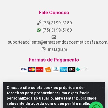
Fale Conosco
(75) 3199-5180
(75) 3199-5180
suporteaocliente@armazemdoscosmeticosfsa.com.
Instagram
Formas de Pagamento
O nosso site coleta cookies próprios e de
ARMAZEM DOS COSMETICOS DISTRIBUIDORA LTDA -
terceiros para proporcionar uma experiência
Av.Transnordestina, 2222 - Parque Ipê, Feira de
personalizada ao usuário, apresentar publicidade
Santana/BA - CEP 44.054-008 - CNPJ 07.246.802/0001-
relevante de acordo com o seu perfil e melhorar a
25