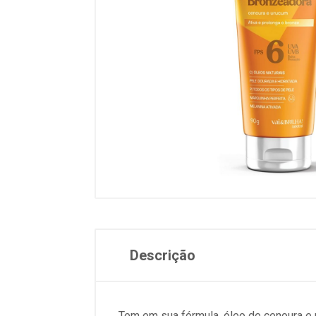
Descrição
Tem em sua fórmula, óleo de cenoura e u