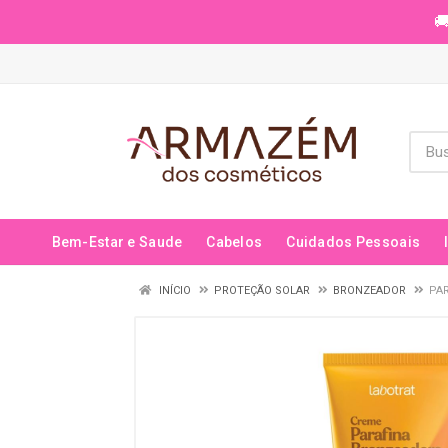
🚚
Bem-Estar e Saude
Cabelos
Cuidados Pessoais
INÍCIO
PROTEÇÃO SOLAR
BRONZEADOR
PA