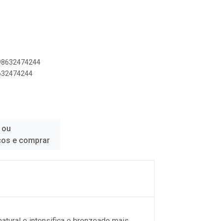
898632474244
8632474244
 ou
ços e comprar
atural e intensifica o bronzeado mais