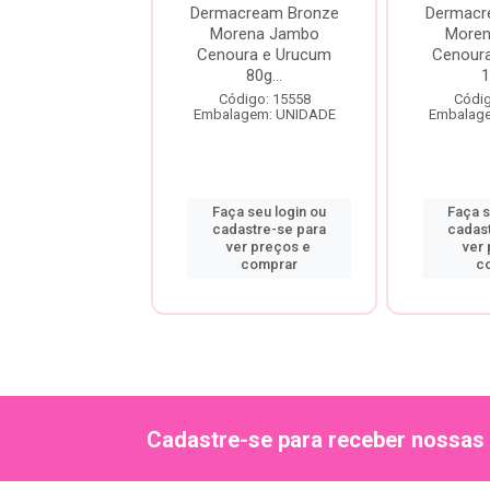
fina 100gr +
Dermacream Bronze
Dermacr
o Doura Pelos
Morena Jambo
More
100ml
Cenoura e Urucum
Cenour
80g...
1
digo: 15564
alagem: KIT
Código: 15558
Códig
Embalagem: UNIDADE
Embalag
a seu login ou
astre-se para
Faça seu login ou
Faça s
er preços e
cadastre-se para
cadas
comprar
ver preços e
ver
comprar
c
Cadastre-se para receber nossas 