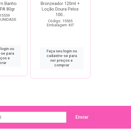
m Banho
Bronzeador 120ml +
Parafina 10
SPA 80gr
Loção Doura Pelos
Loção Doura 
100...
100ml
 15559
 UNIDADE
Código: 15565
Código: 15
Embalagem: KIT
Embalagem:
login ou
Faça seu login ou
Faça seu log
-se para
cadastre-se para
cadastre-se
eços e
ver preços e
ver preço
rar
comprar
compra