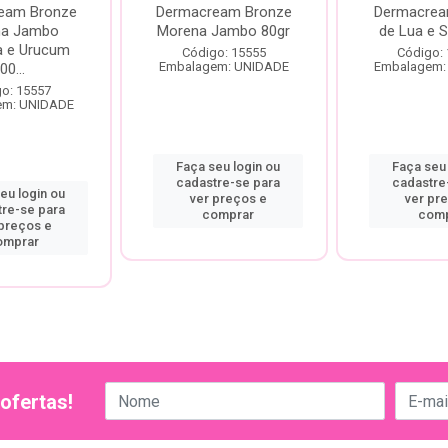
eam Bronze
Dermacream Bronze
Dermacrea
na Jambo
Morena Jambo 80gr
de Lua e 
a e Urucum
Código: 15555
Código:
Embalagem: UNIDADE
Embalagem:
00...
o: 15557
em: UNIDADE
Faça seu login ou
Faça seu 
cadastre-se para
cadastre
eu login ou
ver preços e
ver pr
tre-se para
comprar
comp
 preços e
omprar
ofertas!