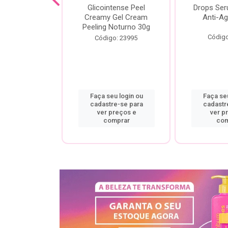
cial Creamy
Glicointense Peel
Drops Se
 Retinal 30g
Creamy Gel Cream
Anti-Ag
Peeling Noturno 30g
o: 25106
Código
Código: 23995
u login ou
Faça seu login ou
Faça seu
re-se para
cadastre-se para
cadastr
preços e
ver preços e
ver p
mprar
comprar
com