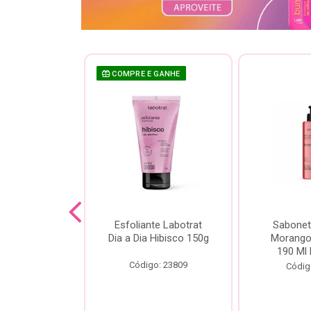
 GANHE
COMPRE E GANHE
te Labotrat
Esfoliante Labotrat
Sabonet
 Cereja 150g
Dia a Dia Hibisco 150g
Morango 
190 Ml 
o: 19966
Código: 23809
Códig