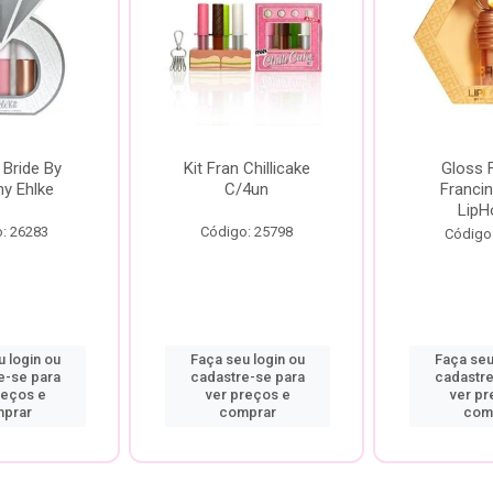
 Bride By
Kit Fran Chillicake
Gloss 
ny Ehlke
C/4un
Francin
LipH
: 26283
Código: 25798
Código
 login ou
Faça seu login ou
Faça seu
e-se para
cadastre-se para
cadastre
reços e
ver preços e
ver pr
prar
comprar
com