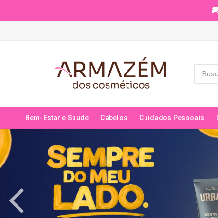
🚚
Bem-Estar e Saude
Cabelos
Cuidados Pessoais