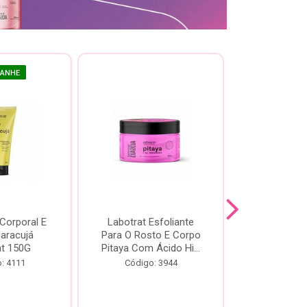
GANHE
 Corporal E
Labotrat Esfoliante
Kit Labotra
Maracujá
Para O Rosto E Corpo
Hibisco C
at 150G
Pitaya Com Ácido Hi...
Código:
: 4111
Código: 3944