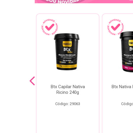
a Kokeshi
Btx Capilar Nativa
Btx Nativa
Melixir 200g
Ricino 240g
o: 28805
Código: 29063
Código