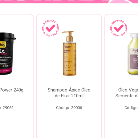
 Power 240g
Shampoo Ápice Óleo
Óleo Vege
de Elixir 210ml
Semente d
: 29062
Código: 29006
Código