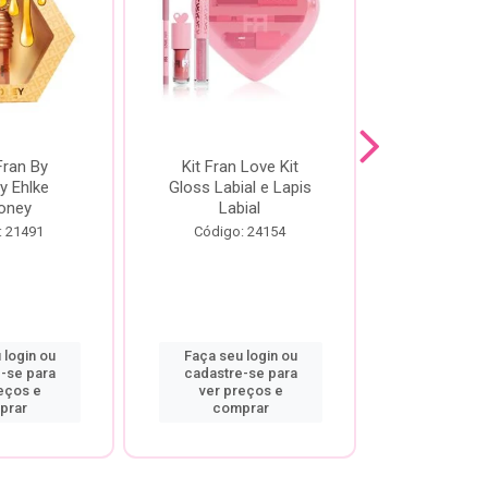
Fran By
Kit Fran Love Kit
Kit Fr
y Ehlke
Gloss Labial e Lapis
Glosslici
oney
Labial
Código:
: 21491
Código: 24154
 login ou
Faça seu login ou
Faça seu 
-se para
cadastre-se para
cadastre
eços e
ver preços e
ver pr
prar
comprar
comp