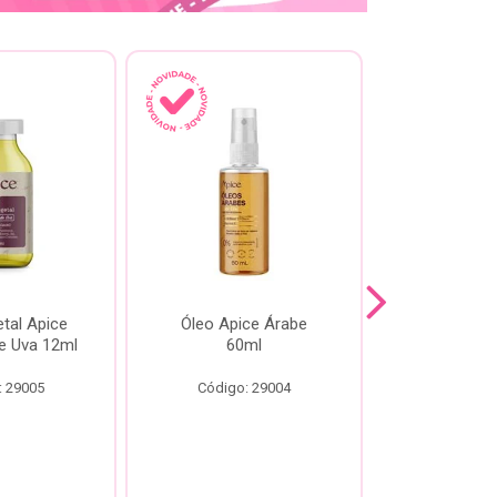
tal Apice
Óleo Apice Árabe
Reparador N
e Uva 12ml
60ml
Esmeral
: 29005
Código: 29004
Código: