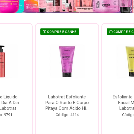
COMPRE E GANHE
COMPRE E 
e Liquido
Labotrat Esfoliante
Esfoliante
Dia A Dia
Para O Rosto E Corpo
Facial 
Labotrat
Pitaya Com Ácido Hi...
Labotr
o: 9791
Código: 4114
Código