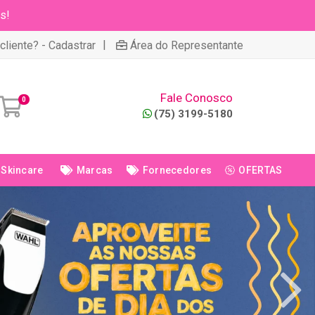
s!
|
cliente? - Cadastrar
Área do Representante
Fale Conosco
0
(75) 3199-5180
Skincare
Marcas
Fornecedores
OFERTAS