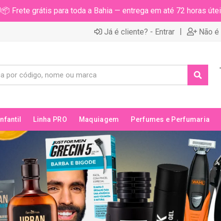
📦 Frete grátis para toda a Bahia — entrega em até 72 horas útei
|
Já é cliente? - Entrar
Não é 
Infantil
Linha PRO
Maquiagem
Perfumes e Perfumaria