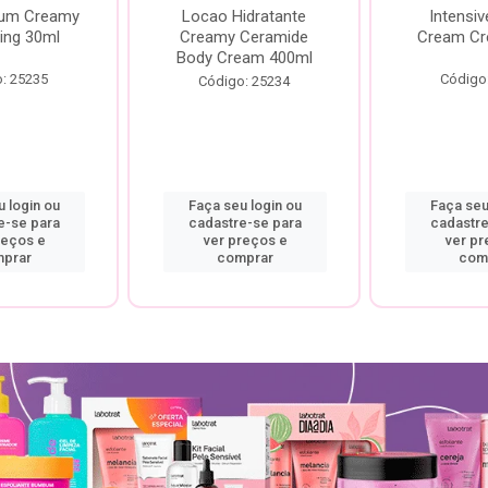
rum Creamy
Locao Hidratante
Intensiv
ing 30ml
Creamy Ceramide
Cream Cr
Body Cream 400ml
: 25235
Código
Código: 25234
 login ou
Faça seu login ou
Faça seu
e-se para
cadastre-se para
cadastre
reços e
ver preços e
ver pr
prar
comprar
com