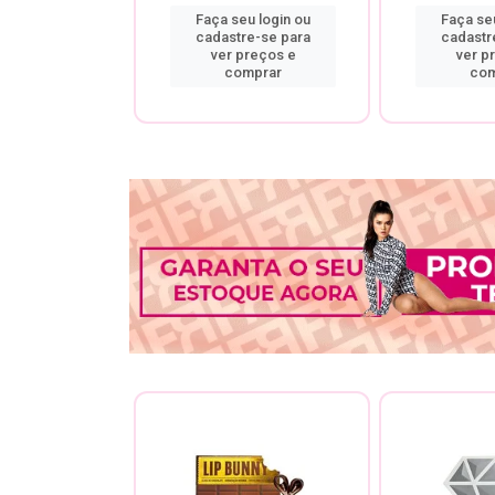
u login ou
Faça seu login ou
Faça seu
re-se para
cadastre-se para
cadastr
preços e
ver preços e
ver p
mprar
comprar
com