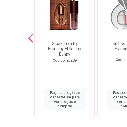
dor De
Gloss Fran By
Kit Fran
gem Power
Franciny Ehlke Lip
Franci
 Fran By
Bunny
ny Ehlke
Código
Código: 23289
o: 9067
u login ou
Faça seu login ou
Faça seu
re-se para
cadastre-se para
cadastr
preços e
ver preços e
ver p
mprar
comprar
com