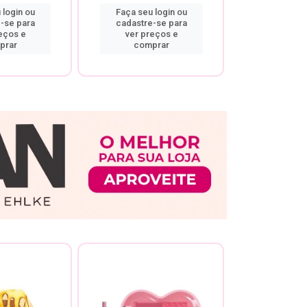
 login ou
Faça seu login ou
Faça seu 
-se para
cadastre-se para
cadastre
eços e
ver preços e
ver pr
prar
comprar
comp