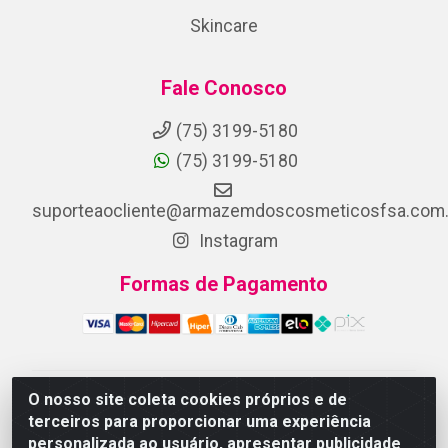
Skincare
Fale Conosco
(75) 3199-5180
(75) 3199-5180
suporteaocliente@armazemdoscosmeticosfsa.com.
Instagram
Formas de Pagamento
O nosso site coleta cookies próprios e de
ARMAZEM DOS COSMETICOS DISTRIBUIDORA LTDA -
terceiros para proporcionar uma experiência
Av.Transnordestina, 2222 - Parque Ipê, Feira de
personalizada ao usuário, apresentar publicidade
Santana/BA - CEP 44.054-008 - CNPJ 07.246.802/0001-