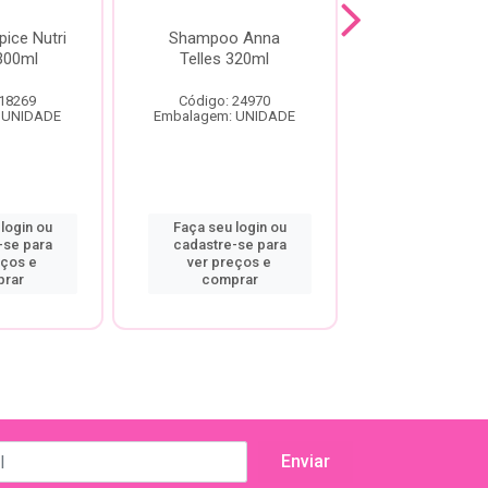
ice Nutri
Shampoo Anna
Shampo
300ml
Telles 320ml
Antrirresíduo
Ouribel
 18269
Código: 24970
Código: 27
 UNIDADE
Embalagem: UNIDADE
Embalagem: U
login ou
Faça seu login ou
Faça seu log
-se para
cadastre-se para
cadastre-se
eços e
ver preços e
ver preço
rar
comprar
compra