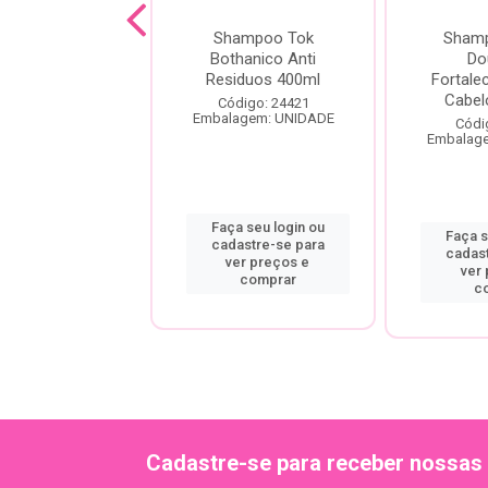
Shampoo
Shampoo Tok
Sham
resíduos 500Ml
Bothanico Anti
Do
Ouribel
Residuos 400ml
Fortale
Cabel
ódigo: 2728
Código: 24421
agem: UNIDADE
Embalagem: UNIDADE
Códi
Embalag
a seu login ou
Faça seu login ou
Faça s
astre-se para
cadastre-se para
cadas
er preços e
ver preços e
ver
comprar
comprar
c
Cadastre-se para receber nossas 