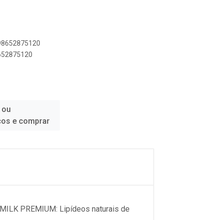
898652875120
8652875120
 ou
ços e comprar
LMILK PREMIUM: Lipídeos naturais de