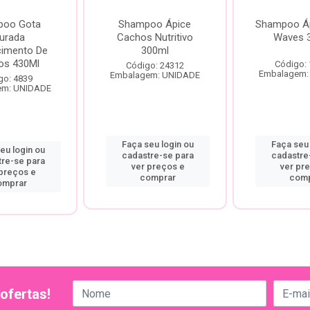
poo Gota
Shampoo Ápice
Shampoo Áp
urada
Cachos Nutritivo
Waves 
cimento De
300ml
os 430Ml
Código:
Código: 24312
Embalagem:
Embalagem: UNIDADE
go: 4839
em: UNIDADE
Faça seu login ou
Faça seu 
eu login ou
cadastre-se para
cadastre
tre-se para
ver preços e
ver pr
 preços e
comprar
comp
omprar
ofertas!